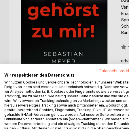
ISB
Ver
Ers
Spr
Sch
Barr
Bew
0%
erhä
Datenschutzerk
Wir respektieren den Datenschutz
Wir nutzen Cookies und vergleichbare Technologien auf unserer Website
Einige von ihnen sind essenziell und technisch notwendig. Daneben ver
wir Analysemethoden (z. B. Cookies oder Fingerprints sowie serverseitig
Tracking), um zu messen, wie häufig unsere Seite besucht und wie sie ge
wird. Wir verwenden Trackingtechnologien zu Marketingzwecken und se
BESCHREIBUNG
AUTOR/IN
PRESSES
hierzu serverseitiges Tracking sowie auch Drittanbieter ein, wodurch ggf.
geräteübergreifend Cookies, Fingerprints, Tracking-Pixel, IP-Adressen s
gehashte E-Mail-Adressen genutzt werden. Auf unserer Seite betten wir
In Hannahs Ehe ist es nicht mehr so wie es eigentli
Drittinhalte von anderen Anbietern ein (Video-Plattformen). Wir haben auf
gemeinsamen Sohnes Philipp nicht genügend unterst
weitere Datenverarbeitung und ein etwaiges Tracking durch den Drittanbi
keinen Einfluss. Mit deiner Einstellung willigst du in die oben beschriebe
verguckt sie sich in ihren neuen und jüngeren Kol