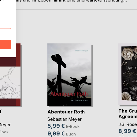
D
The Cru
f
Abenteuer Roth
Agreem
Sebastian Meyer
Gestohle
J.G. Rose
Meyer
5,99 €
E-Book
8,99 €
Book
9,99 €
Buch