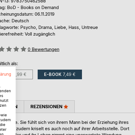
N-13: 9783750462588
lag: BoD - Books on Demand
cheinungsdatum: 06.11.2019
ache: Deutsch
lagworte: Psycho, Drama, Liebe, Hass, Untreue
ierefreiheit: Voll zugänglich
ertung::
0
Bewertungen
ltlich als:
lärung
BUCH
12,99 €
E-BOOK
7,49 €
.
wenden
es
nutzt
tzen
TIMMEN
REZENSIONEN
owie
 zudem
ch sollte. Sie fühlt sich von ihrem Mann bei der Erziehung ihres
 die
ützt, zudem kriselt es auch noch auf ihrer Arbeitsstelle. Dort
eter
nen
legen Niklas und ihr Leben nimmt eine unerwartete Wendung...