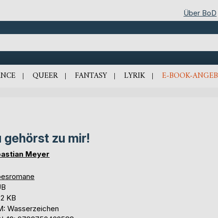
Über BoD
NCE
QUEER
FANTASY
LYRIK
E-BOOK-ANGEB
 gehörst zu mir!
astian Meyer
besromane
UB
,2 KB
: Wasserzeichen