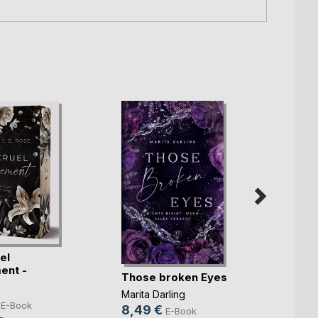
el
ent -
Die In
Those broken Eyes
n vo(...)
Amru
Marita Darling
E-Book
Nina A
8,49 €
E-Book