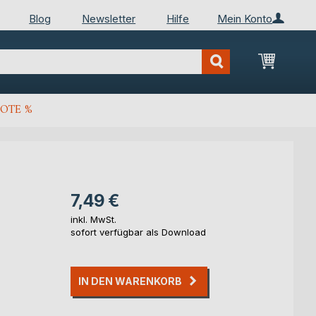
Blog
Newsletter
Hilfe
Mein Konto
Mein Wa
OTE %
7,49 €
inkl. MwSt.
sofort verfügbar als Download
IN DEN WARENKORB