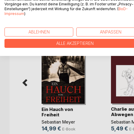
Vorgänge ein. Du kannst deine Einwilligung (z. B. im Footer unter „Privacy-
Einstellungen“) jederzeit mit Wirkung für die Zukunft widerrufen. (
BoD-
Impressum
)
WEITERE TITEL BEI
Bo
ABLEHNEN
ANPASSEN
ALLE AKZEPTIEREN
Charlie au
Ein Hauch von
Abwegen
Freiheit
Rodríguez
Sebastian 
(...)
Sebastian Meyer
5,49 €
14,99 €
E-
E-Book