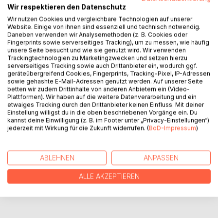
Wir respektieren den Datenschutz
Lena ist ein kleiner Schmetterling mit schönen rosa Flügeln.
Wir nutzen Cookies und vergleichbare Technologien auf unserer
Doch einer ihrer Flügel hat einen Riss und deshalb denkt
Website. Einige von ihnen sind essenziell und technisch notwendig.
Lena, dass sie kein hübscher Schmetterling ist und die
Daneben verwenden wir Analysemethoden (z. B. Cookies oder
anderen sie heimlich auslachen.
Fingerprints sowie serverseitiges Tracking), um zu messen, wie häufig
Lenas Freunde finden sie alle wunderhübsch, aber es
unsere Seite besucht und wie sie genutzt wird. Wir verwenden
Trackingtechnologien zu Marketingzwecken und setzen hierzu
dauert eine Weile, bis sie ihr zeigen können, wie schön sie
serverseitiges Tracking sowie auch Drittanbieter ein, wodurch ggf.
ist.
geräteübergreifend Cookies, Fingerprints, Tracking-Pixel, IP-Adressen
sowie gehashte E-Mail-Adressen genutzt werden. Auf unserer Seite
betten wir zudem Drittinhalte von anderen Anbietern ein (Video-
Bilder- und Vorlesebuch für Kinder von 2-6 Jahren
Plattformen). Wir haben auf die weitere Datenverarbeitung und ein
etwaiges Tracking durch den Drittanbieter keinen Einfluss. Mit deiner
Einstellung willigst du in die oben beschriebenen Vorgänge ein. Du
AUTOR/IN
kannst deine Einwilligung (z. B. im Footer unter „Privacy-Einstellungen“)
jederzeit mit Wirkung für die Zukunft widerrufen. (
BoD-Impressum
)
PRESSESTIMMEN
ABLEHNEN
ANPASSEN
REZENSIONEN
ALLE AKZEPTIEREN