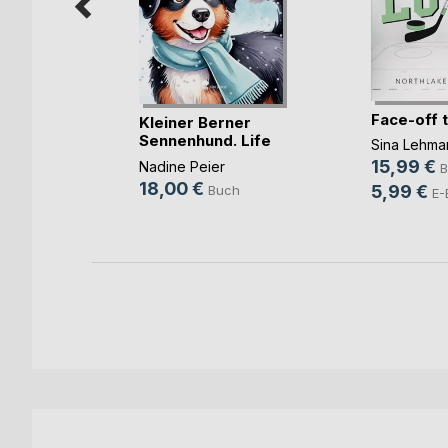
Face-off 
kon
Kleiner Berner
Sennenhund. Life
Sina Lehma
is(...)
15,99 €
Nadine Peier
B
18,00 €
5,99 €
Buch
E-