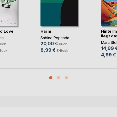
to Love
Harm
Hinterm
liegt d
nn
Sabine Popanda
Marc Stol
20,00 €
uch
Buch
14,99 
8,99 €
Book
E-Book
4,99 €