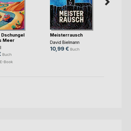
 Dschungel
Meisterrausch
Mama
as Meer
Funke
David Bielmann
l
Susann
10,99 €
Buch
€
15,9
Buch
5,99
E-Book