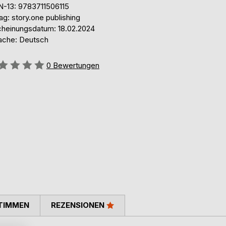
N-13: 9783711506115
ag: story.one publishing
cheinungsdatum: 18.02.2024
ache: Deutsch
ertung::
0
Bewertungen
TIMMEN
REZENSIONEN