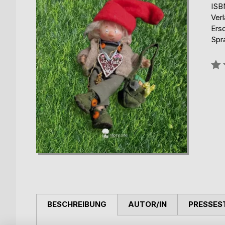
ISB
Verl
Ers
Spr
Bew
0%
BESCHREIBUNG
AUTOR/IN
PRESSES