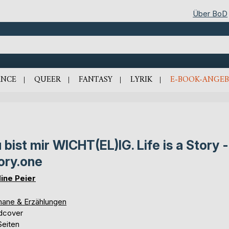
Über BoD
NCE
QUEER
FANTASY
LYRIK
E-BOOK-ANGEB
 bist mir WICHT(EL)IG. Life is a Story -
ory.one
ine Peier
ane & Erzählungen
dcover
Seiten