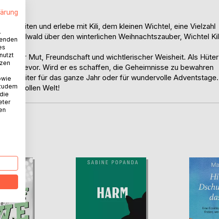
lärung
hreszeiten und erlebe mit Kili, dem kleinen Wichtel, eine Vielzahl
.
ichtelwald über den winterlichen Weihnachtszauber, Wichtel Kil
wenden
es
nutzt
h, voller Mut, Freundschaft und wichtlerischer Weisheit. Als Hüter
tzen
gaben bevor. Wird er es schaffen, die Geheimnisse zu bewahren
n Begleiter für das ganze Jahr oder für wundervolle Adventstage.
owie
 zudem
wundervollen Welt!
 die
eter
nen
D