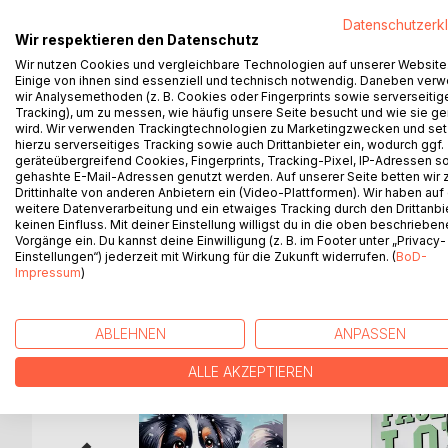
DU BIST MIR WICHT(EL)IG
Datenschutzerk
Wir respektieren den Datenschutz
Begib dich auf eine zauberhafte Reise durch die Ja
Wir nutzen Cookies und vergleichbare Technologien auf unserer Website
magischer Geschichten! Von Abenteuern aus dem W
Einige von ihnen sind essenziell und technisch notwendig. Daneben ver
erlebt in jeder Geschichte etwas Magisches.
wir Analysemethoden (z. B. Cookies oder Fingerprints sowie serverseitig
Tracking), um zu messen, wie häufig unsere Seite besucht und wie sie ge
Jedes Abenteuer ist eine kleine Geschichte für sic
wird. Wir verwenden Trackingtechnologien zu Marketingzwecken und se
der geheimen Wichteltür stehen ihm wichtige Auf
hierzu serverseitiges Tracking sowie auch Drittanbieter ein, wodurch ggf.
und seinen Freunden zu helfen? Dieses Buch ist ei
geräteübergreifend Cookies, Fingerprints, Tracking-Pixel, IP-Adressen s
gehashte E-Mail-Adressen genutzt werden. Auf unserer Seite betten wir
Für kleine und große Fans von Wichteln und ihrer 
Drittinhalte von anderen Anbietern ein (Video-Plattformen). Wir haben auf
weitere Datenverarbeitung und ein etwaiges Tracking durch den Drittanbi
keinen Einfluss. Mit deiner Einstellung willigst du in die oben beschriebe
Vorgänge ein. Du kannst deine Einwilligung (z. B. im Footer unter „Privacy-
Einstellungen“) jederzeit mit Wirkung für die Zukunft widerrufen. (
BoD-
WEITERE TITEL BEI
Bo
Impressum
)
ABLEHNEN
ANPASSEN
ALLE AKZEPTIEREN