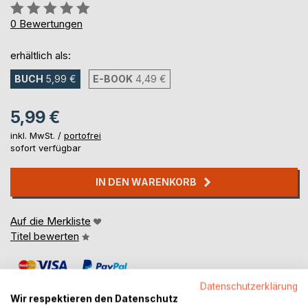
Bewertung::
0%
0
Bewertungen
erhältlich als:
BUCH
5,99 €
E-BOOK
4,49 €
5,99 €
inkl. MwSt. /
portofrei
sofort verfügbar
IN DEN WARENKORB
Auf die Merkliste
Titel bewerten
Datenschutzerklärung
Wir respektieren den Datenschutz