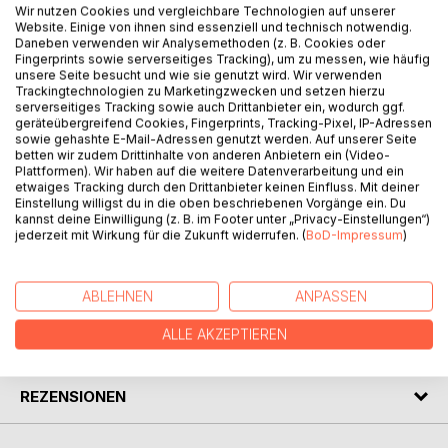
Wir nutzen Cookies und vergleichbare Technologien auf unserer
Website. Einige von ihnen sind essenziell und technisch notwendig.
Daneben verwenden wir Analysemethoden (z. B. Cookies oder
BESCHREIBUNG
Fingerprints sowie serverseitiges Tracking), um zu messen, wie häufig
unsere Seite besucht und wie sie genutzt wird. Wir verwenden
Trackingtechnologien zu Marketingzwecken und setzen hierzu
Zehn neue geistliche Lieder mit Texten von Jochen
serverseitiges Tracking sowie auch Drittanbieter ein, wodurch ggf.
geräteübergreifend Cookies, Fingerprints, Tracking-Pixel, IP-Adressen
Klepper ("Das Kirchenjahr", "In jeder Nacht, die mich
sowie gehashte E-Mail-Adressen genutzt werden. Auf unserer Seite
bedroht"), Werner Bergengruen ("O komm, Gewalt der
betten wir zudem Drittinhalte von anderen Anbietern ein (Video-
Stille"), Siegbert Stehmann ("Nun wird der Engel, der die
Plattformen). Wir haben auf die weitere Datenverarbeitung und ein
etwaiges Tracking durch den Drittanbieter keinen Einfluss. Mit deiner
Tage segnet"), Joseph von Eichendorff ("Schläft ein Lied
Einstellung willigst du in die oben beschriebenen Vorgänge ein. Du
in allen Dingen") u.a., teilweise mehrstimmig gesetzt und in
kannst deine Einwilligung (z. B. im Footer unter „Privacy-Einstellungen“)
der Praxis des evangelischen Gottesdienstes erprobt.
jederzeit mit Wirkung für die Zukunft widerrufen. (
BoD-Impressum
)
AUTOR/IN
ABLEHNEN
ANPASSEN
ALLE AKZEPTIEREN
PRESSESTIMMEN
REZENSIONEN