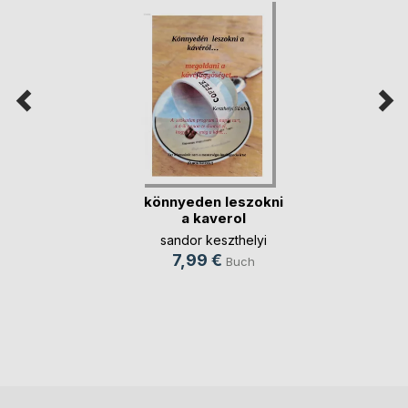
könnyeden leszokni
a kaverol
sandor keszthelyi
7,99 €
Buch