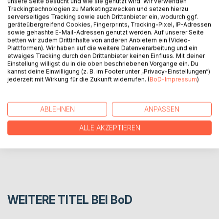
unsere Seite besucht und wie sie genutzt wird. Wir verwenden
Trackingtechnologien zu Marketingzwecken und setzen hierzu
Wie Sie magnetisch an Ihrem Körper haften...
serverseitiges Tracking sowie auch Drittanbieter ein, wodurch ggf.
Tod und Wiedergeburt technisch gesehen grob gesagt...
geräteübergreifend Cookies, Fingerprints, Tracking-Pixel, IP-Adressen
sowie gehashte E-Mail-Adressen genutzt werden. Auf unserer Seite
Phänomene, die ich erlebt habe, sind mir passiert, vielleicht
betten wir zudem Drittinhalte von anderen Anbietern ein (Video-
sind dir auch änliche Dinge passiert, aber du willst einfach
Plattformen). Wir haben auf die weitere Datenverarbeitung und ein
nicht darüber reden, damit du nicht wie ein Idiot dastehst...
etwaiges Tracking durch den Drittanbieter keinen Einfluss. Mit deiner
Einstellung willigst du in die oben beschriebenen Vorgänge ein. Du
kannst deine Einwilligung (z. B. im Footer unter „Privacy-Einstellungen“)
jederzeit mit Wirkung für die Zukunft widerrufen. (
BoD-Impressum
)
AUTOR/IN
PRESSESTIMMEN
ABLEHNEN
ANPASSEN
ALLE AKZEPTIEREN
REZENSIONEN
WEITERE TITEL BEI
BoD