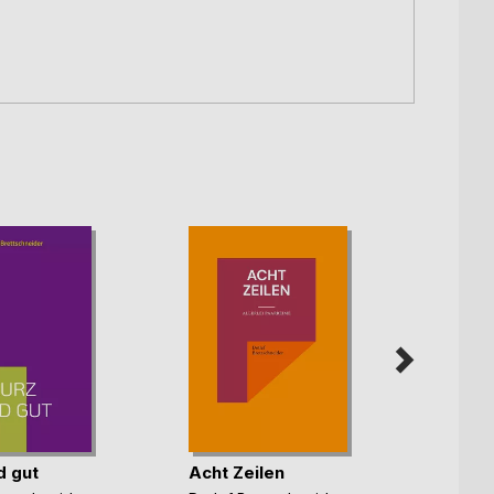
d gut
Acht Zeilen
Sechs