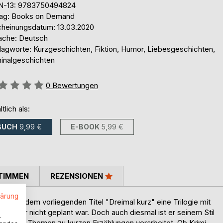
N-13: 9783750494824
lag: Books on Demand
cheinungsdatum: 13.03.2020
ache: Deutsch
lagworte: Kurzgeschichten, Fiktion, Humor, Liebesgeschichten,
minalgeschichten
ertung::
0
Bewertungen
ltlich als:
BUCH
9,99 €
E-BOOK
5,99 €
TIMMEN
REZENSIONEN
lärung
st mit dem vorliegenden Titel "Dreimal kurz" eine Trilogie mit
tor gar nicht geplant war. Doch auch diesmal ist er seinem Stil
.
edensten Themen zu kurzen Erzählungen verarbeitet. Ob Krimi,