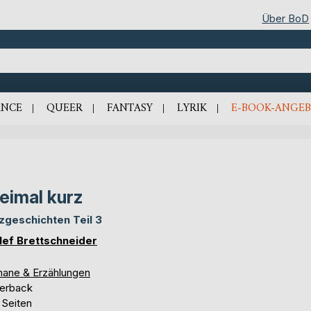
Über BoD
NCE
QUEER
FANTASY
LYRIK
E-BOOK-ANGEB
eimal kurz
zgeschichten Teil 3
lef Brettschneider
ane & Erzählungen
erback
 Seiten