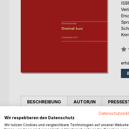
ISB
Ver
Ers
Spr
Sch
Kri
Bew
0%
erhä
BESCHREIBUNG
AUTOR/IN
PRESSES
Datenschutzerk
Nach den Büchern "Ein paar Kurze" und "Nur kurz" i
Wir respektieren den Datenschutz
Kurzgeschichten entstanden, die anfänglich vom Au
Wir nutzen Cookies und vergleichbare Technologien auf unserer Website
wieder treu geblieben und hat erneut die verschi