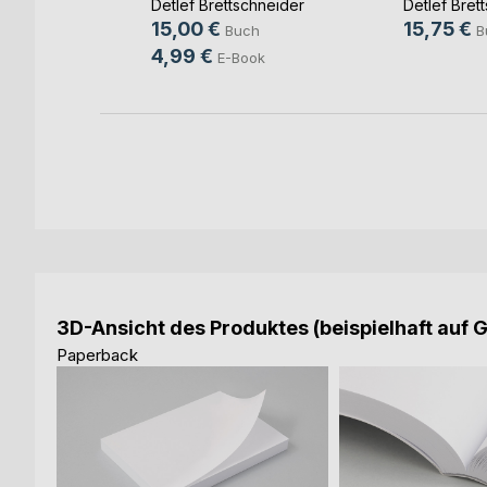
chneider
Detlef Brettschneider
Detlef Bret
15,00 €
15,75 €
h
Buch
B
4,99 €
ok
E-Book
3D-Ansicht des Produktes (beispielhaft auf 
Paperback