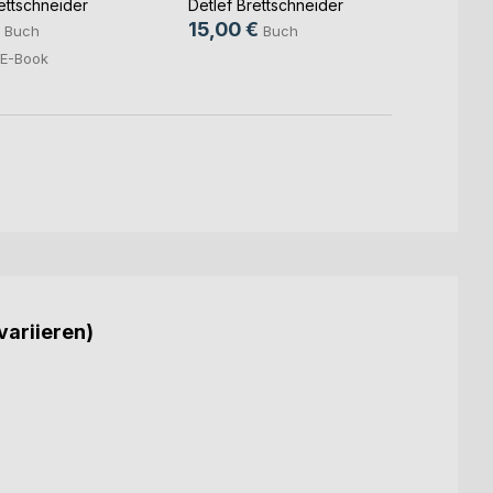
ettschneider
Detlef Brettschneider
Detlef
15,00 €
15,0
Buch
Buch
E-Book
variieren)