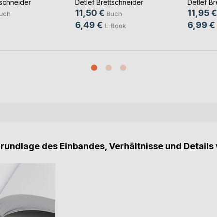
tschneider
Detlef Brettschneider
Detlef Br
11,50 €
11,95 €
uch
Buch
6,49 €
6,99 €
E-Book
Grundlage des Einbandes, Verhältnisse und Details 