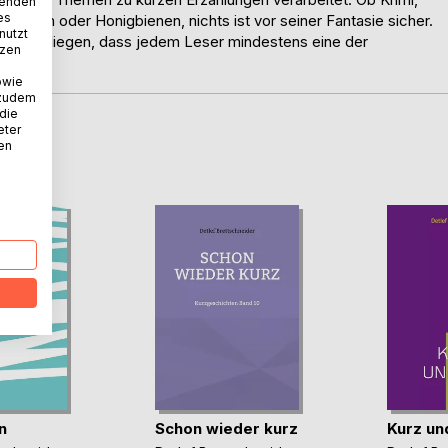
wenden
es
ichten oder Honigbienen, nichts ist vor seiner Fantasie sicher.
nutzt
 sein Anliegen, dass jedem Leser mindestens eine der
tzen
owie
 zudem
 die
eter
nen
D
n
Schon wieder kurz
Kurz un