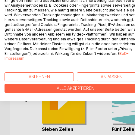
Einige von ihnen sind essenziell und technisch notwendig. Daneben ver
wir Analysemethoden (z. B. Cookies oder Fingerprints sowie serverseitig
Fiktion, Liebe, Universum, Roboter, Gutenachtgesch
Tracking), um zu messen, wie häufig unsere Seite besucht und wie sie ge
Und genau wie zuvor ist es auch bei diesem Buch
wird. Wir verwenden Trackingtechnologien zu Marketingzwecken und se
Geschichten besonders gut gefallen möge.
hierzu serverseitiges Tracking sowie auch Drittanbieter ein, wodurch ggf.
geräteübergreifend Cookies, Fingerprints, Tracking-Pixel, IP-Adressen s
gehashte E-Mail-Adressen genutzt werden. Auf unserer Seite betten wir
Drittinhalte von anderen Anbietern ein (Video-Plattformen). Wir haben auf
weitere Datenverarbeitung und ein etwaiges Tracking durch den Drittanbi
keinen Einfluss. Mit deiner Einstellung willigst du in die oben beschriebe
WEITERE TITEL BEI
Bo
Vorgänge ein. Du kannst deine Einwilligung (z. B. im Footer unter „Privacy-
Einstellungen“) jederzeit mit Wirkung für die Zukunft widerrufen. (
BoD-
Impressum
)
ABLEHNEN
ANPASSEN
ALLE AKZEPTIEREN
rze
Sieben Zeilen
Fünf Zeile