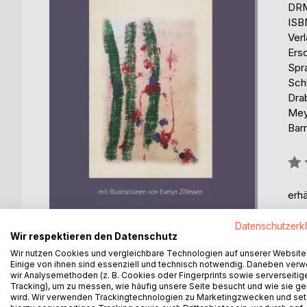
DRM
ISB
Ver
Ers
Spr
Sch
Dra
Mey
Barr
Bew
0%
erhä
Datenschutzerk
Wir respektieren den Datenschutz
Wir nutzen Cookies und vergleichbare Technologien auf unserer Website
Einige von ihnen sind essenziell und technisch notwendig. Daneben ver
wir Analysemethoden (z. B. Cookies oder Fingerprints sowie serverseitig
BESCHREIBUNG
AUTOR/IN
PRESSES
Tracking), um zu messen, wie häufig unsere Seite besucht und wie sie ge
wird. Wir verwenden Trackingtechnologien zu Marketingzwecken und se