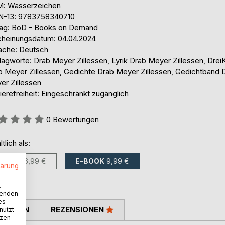
: Wasserzeichen
N-13: 9783758340710
lag: BoD - Books on Demand
cheinungsdatum: 04.04.2024
ache: Deutsch
lagworte: Drab Meyer Zillessen, Lyrik Drab Meyer Zillessen, Drei
b Meyer Zillessen, Gedichte Drab Meyer Zillessen, Gedichtband 
er Zillessen
ierefreiheit: Eingeschränkt zugänglich
ertung::
0
Bewertungen
ltlich als:
BUCH
26,99 €
E-BOOK
9,99 €
lärung
.
wenden
es
TIMMEN
REZENSIONEN
nutzt
tzen