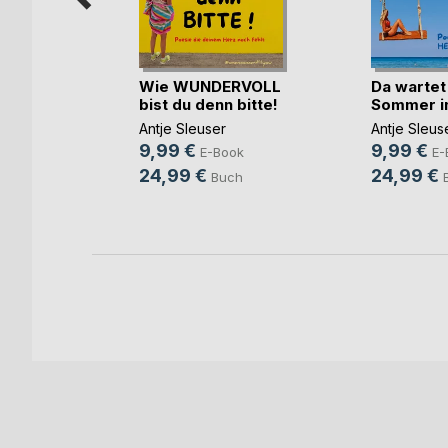
reskreis
Wie WUNDERVOLL
Da wartet
(...)
bist du denn bitte!
Sommer in
Antje Sleuser
Antje Sleus
9,99 €
9,99 €
ok
E-Book
E-
24,99 €
24,99 €
h
Buch