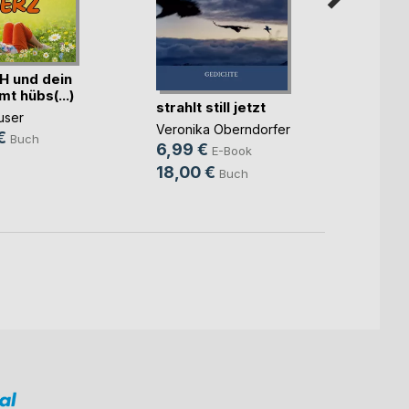
Moby-
H und dein
Der W
t hübs(...)
Herman
strahlt still jetzt
user
29,9
Veronika Oberndorfer
€
Buch
44,0
6,99 €
E-Book
18,00 €
Buch