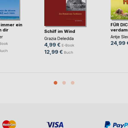
 immer ein
FÜR DIC
 dir
verdamm
Schilf im Wind
er
Antje Sle
Grazia Deledda
24,99 
Book
4,99 €
E-Book
Buch
12,99 €
Buch