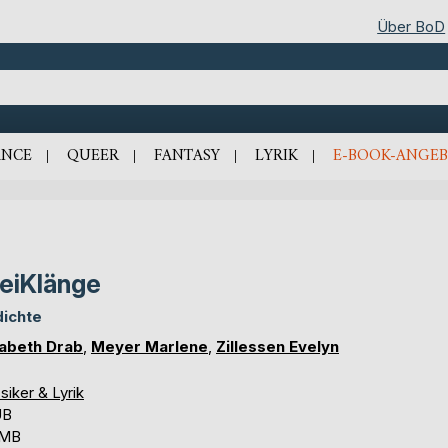
Über BoD
NCE
QUEER
FANTASY
LYRIK
E-BOOK-ANGEB
eiKlänge
ichte
sabeth Drab
,
Meyer Marlene
,
Zillessen Evelyn
siker & Lyrik
UB
 MB