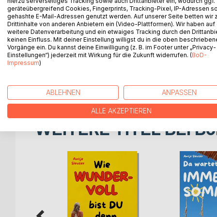
hierzu serverseitiges Tracking sowie auch Drittanbieter ein, wodurch ggf.
geräteübergreifend Cookies, Fingerprints, Tracking-Pixel, IP-Adressen s
DreiKlänge
gehashte E-Mail-Adressen genutzt werden. Auf unserer Seite betten wir
Drittinhalte von anderen Anbietern ein (Video-Plattformen). Wir haben auf
Gedichte von Elisabeth Drab, Evelyn Zillessen un
weitere Datenverarbeitung und ein etwaiges Tracking durch den Drittanbi
keinen Einfluss. Mit deiner Einstellung willigst du in die oben beschriebe
Vorgänge ein. Du kannst deine Einwilligung (z. B. im Footer unter „Privacy-
Drei Autorinnen begegnen sich im Kreativraum.
Einstellungen“) jederzeit mit Wirkung für die Zukunft widerrufen. (
BoD-
Jede verwendet ihre eigene poetische Formenspr
Impressum
)
So entstanden jeweils drei Gedichte zu zwanzig S
lyrische Partituren.
ABLEHNEN
ANPASSEN
ALLE AKZEPTIEREN
WEITERE TITEL BEI
Bo