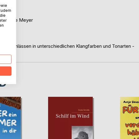
owie
 zudem
 die
d Marlene Meyer
eter
nen
ache.
chreibanlässen in unterschiedlichen Klangfarben und Tonarten -
D