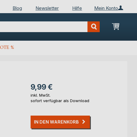
Blog
Newsletter
Hilfe
Mein Konto
Mein Wa
OTE %
9,99 €
inkl. MwSt.
sofort verfügbar als Download
IN DEN WARENKORB