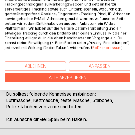
Trackingtechnologien zu Marketingzwecken und setzen hierzu
serverseitiges Tracking sowie auch Drittanbieter ein, wodurch ggf.
Mit dieser Anleitung (ver-)führe ich dich Schritt für Schritt
geräteübergreifend Cookies, Fingerprints, Tracking-Pixel, IP-Adressen
zu einem neuen Dreieckstuch.
sowie gehashte E-Mail-Adressen genutzt werden. Auf unserer Seite
betten wir zudem Drittinhalte von anderen Anbietern ein (Video-
Diese Anleitung enthält eine Texterklärung und eine
Plattformen). Wir haben auf die weitere Datenverarbeitung und ein
Häkelschrift.
etwaiges Tracking durch den Drittanbieter keinen Einfluss. Mit deiner
Ich habe mit einem 4-fädrigen 800m Bobbel aus eigener
Einstellung willigst du in die oben beschriebenen Vorgänge ein. Du
Wicklung (Bobbel "Melody", diese und viele andere bei mir
kannst deine Einwilligung (z. B. im Footer unter „Privacy-Einstellungen“)
jederzeit mit Wirkung für die Zukunft widerrufen. (
BoD-Impressum
)
erhältlich) gearbeitet, sowie eine Häkelnadel der Stärke 4,0
und Schere/Wollnadel.
ABLEHNEN
ANPASSEN
Nach der letzten Reihe hat das Tuch - bei Verwendung des
Originalgarns und der Originalnadelstärke - die Maße ca.
ALLE AKZEPTIEREN
185cm Länge und 75cm Höhe.
Du solltest folgende Kenntnisse mitbringen:
Luftmasche, Kettmasche, feste Masche, Stäbchen,
Reliefstäbchen von vorne und hinten
Ich wünsche dir viel Spaß beim Häkeln.