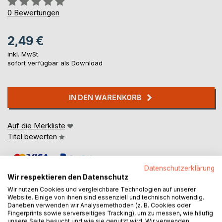
0%
0
Bewertungen
2,49 €
inkl. MwSt.
sofort verfügbar als Download
IN DEN WARENKORB
Auf die Merkliste
Titel bewerten
Datenschutzerklärung
Wir respektieren den Datenschutz
Wir nutzen Cookies und vergleichbare Technologien auf unserer
Website. Einige von ihnen sind essenziell und technisch notwendig.
Daneben verwenden wir Analysemethoden (z. B. Cookies oder
BESCHREIBUNG
Fingerprints sowie serverseitiges Tracking), um zu messen, wie häufig
unsere Seite besucht und wie sie genutzt wird. Wir verwenden