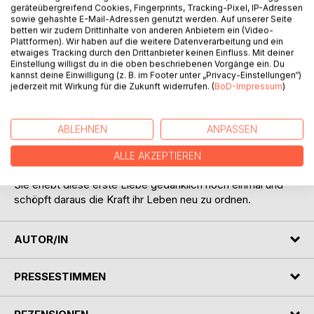
geräteübergreifend Cookies, Fingerprints, Tracking-Pixel, IP-Adressen
sowie gehashte E-Mail-Adressen genutzt werden. Auf unserer Seite
betten wir zudem Drittinhalte von anderen Anbietern ein (Video-
Plattformen). Wir haben auf die weitere Datenverarbeitung und ein
etwaiges Tracking durch den Drittanbieter keinen Einfluss. Mit deiner
BESCHREIBUNG
Einstellung willigst du in die oben beschriebenen Vorgänge ein. Du
kannst deine Einwilligung (z. B. im Footer unter „Privacy-Einstellungen“)
jederzeit mit Wirkung für die Zukunft widerrufen. (
BoD-Impressum
)
Lena, eine Frau über 60, blickt auf ihr Leben zurück. Ihre
Ehe ist gescheitert. Ihre Gedanken kreisen immer wieder
um ihre erste Liebe. Um ihre Gefühle zu ordnen, fährt sie
ABLEHNEN
ANPASSEN
auf die ihr wohl vertraute Insel Bornholm.
ALLE AKZEPTIEREN
Paul, ihre große Liebe, begleitet sie in ihren Tagträumen.
Sie erlebt diese erste Liebe gedanklich noch einmal und
schöpft daraus die Kraft ihr Leben neu zu ordnen.
AUTOR/IN
PRESSESTIMMEN