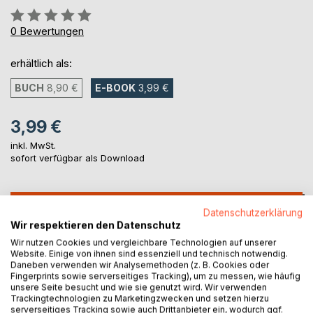
Bewertung::
0%
0
Bewertungen
erhältlich als:
BUCH
8,90 €
E-BOOK
3,99 €
3,99 €
inkl. MwSt.
sofort verfügbar als Download
IN DEN WARENKORB
Datenschutzerklärung
Wir respektieren den Datenschutz
Wir nutzen Cookies und vergleichbare Technologien auf unserer
Auf die Merkliste
Website. Einige von ihnen sind essenziell und technisch notwendig.
Titel bewerten
Daneben verwenden wir Analysemethoden (z. B. Cookies oder
Fingerprints sowie serverseitiges Tracking), um zu messen, wie häufig
unsere Seite besucht und wie sie genutzt wird. Wir verwenden
Trackingtechnologien zu Marketingzwecken und setzen hierzu
serverseitiges Tracking sowie auch Drittanbieter ein, wodurch ggf.