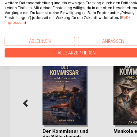
weitere Datenverarbeitung und ein etwaiges Tracking durch den Drittanbi
überqueren sie in einem riesigen Flugschiff den g
keinen Einfluss. Mit deiner Einstellung willigst du in die oben beschriebe
die Wolken. Und wie sie nach einem fürchterlichen
Vorgänge ein. Du kannst deine Einwilligung (z. B. im Footer unter „Privacy-
Einstellungen“) jederzeit mit Wirkung für die Zukunft widerrufen. (
BoD-
gekommen sind.
Impressum
)
ABLEHNEN
ANPASSEN
WEITERE TITEL BEI
Bo
ALLE AKZEPTIEREN
ne
ich
ok
Der Kommissar und
Mankola e
h
die Stille danach