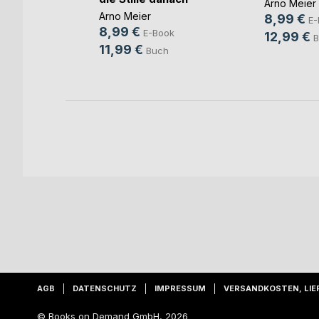
Arno Meier
Arno Meier
8,99 €
E-
8,99 €
E-Book
12,99 €
B
11,99 €
Buch
AGB
DATENSCHUTZ
IMPRESSUM
VERSANDKOSTEN, LIE
© Books on Demand GmbH, 2026