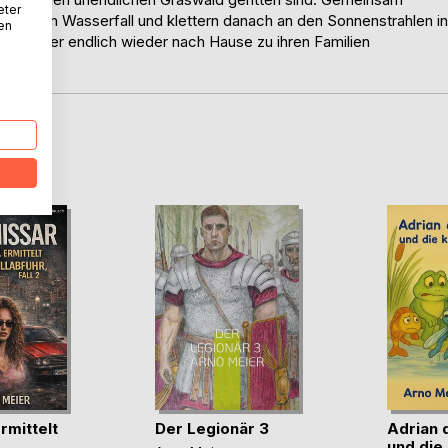
eter
ewaltigen Wasserfall und klettern danach an den Sonnenstrahlen in
nen
 Gewitter endlich wieder nach Hause zu ihren Familien
D
rmittelt
Der Legionär 3
Adrian 
und die 