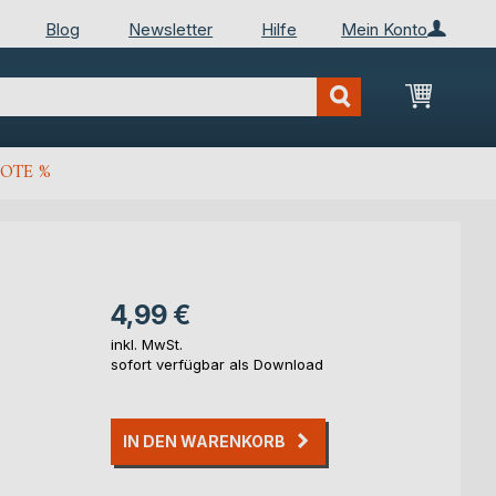
Blog
Newsletter
Hilfe
Mein Konto
Mein Wa
OTE %
4,99 €
inkl. MwSt.
sofort verfügbar als Download
IN DEN WARENKORB