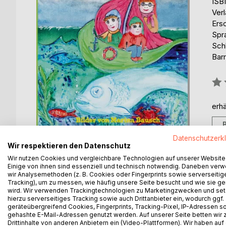
ISB
Ver
Ers
Spr
Sch
Barr
Bew
0%
erhä
Datenschutzerk
Wir respektieren den Datenschutz
Wir nutzen Cookies und vergleichbare Technologien auf unserer Website
Einige von ihnen sind essenziell und technisch notwendig. Daneben ver
wir Analysemethoden (z. B. Cookies oder Fingerprints sowie serverseitig
BESCHREIBUNG
AUTOR/IN
PRESSES
Tracking), um zu messen, wie häufig unsere Seite besucht und wie sie ge
wird. Wir verwenden Trackingtechnologien zu Marketingzwecken und se
hierzu serverseitiges Tracking sowie auch Drittanbieter ein, wodurch ggf.
Willi Wichtels Opa erzählt, wie er und seine Kame
geräteübergreifend Cookies, Fingerprints, Tracking-Pixel, IP-Adressen s
Forelle und Monika der Schwalbe bekommen haben
gehashte E-Mail-Adressen genutzt werden. Auf unserer Seite betten wir
Drittinhalte von anderen Anbietern ein (Video-Plattformen). Wir haben auf
und seine Freunde auf einer riesigen Heuschreck