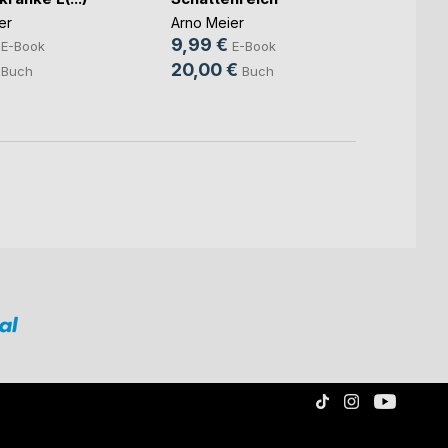
Arno M
er
Arno Meier
4,49
9,99 €
E-Book
E-Book
10,9
20,00 €
Buch
Buch