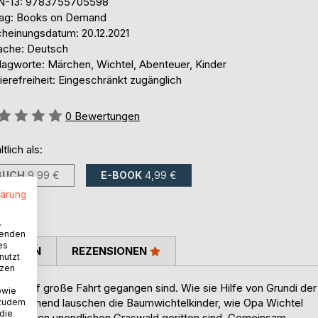
N-13: 9783755705598
lag: Books on Demand
cheinungsdatum: 20.12.2021
ache: Deutsch
lagworte: Märchen, Wichtel, Abenteuer, Kinder
ierefreiheit: Eingeschränkt zugänglich
ertung::
0
Bewertungen
ltlich als:
BUCH
9,99 €
E-BOOK
4,99 €
lärung
.
wenden
es
TIMMEN
REZENSIONEN
nutzt
tzen
raden auf große Fahrt gegangen sind. Wie sie Hilfe von Grundi der
owie
. Staunend lauschen die Baumwichtelkinder, wie Opa Wichtel
 zudem
 die
e, über den unendlichen Graswald geritten sind. Gemeinsam