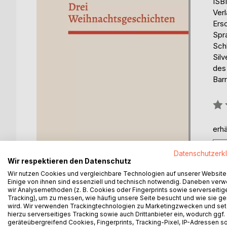
ISB
Ver
Ers
Spr
Sch
Silv
des
Barr
Bew
0%
erhä
Datenschutzerk
Wir respektieren den Datenschutz
Wir nutzen Cookies und vergleichbare Technologien auf unserer Website
Einige von ihnen sind essenziell und technisch notwendig. Daneben ver
wir Analysemethoden (z. B. Cookies oder Fingerprints sowie serverseitig
Tracking), um zu messen, wie häufig unsere Seite besucht und wie sie ge
BESCHREIBUNG
AUTOR/IN
PRESSES
wird. Wir verwenden Trackingtechnologien zu Marketingzwecken und se
hierzu serverseitiges Tracking sowie auch Drittanbieter ein, wodurch ggf.
geräteübergreifend Cookies, Fingerprints, Tracking-Pixel, IP-Adressen s