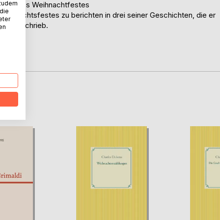
 zudem
auber des Weihnachtfestes
 die
eihnachtsfestes zu berichten in drei seiner Geschichten, die er
eter
 1848 schrieb.
nen
D