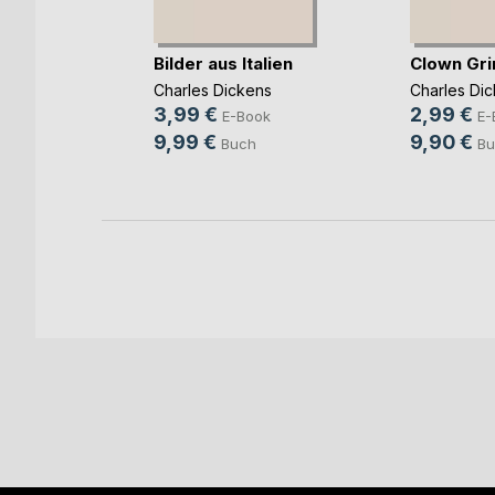
u think!
Bilder aus Italien
Clown Gri
Charles Dickens
Charles Di
3,99 €
2,99 €
ok
E-Book
E-
9,99 €
9,90 €
h
Buch
Bu