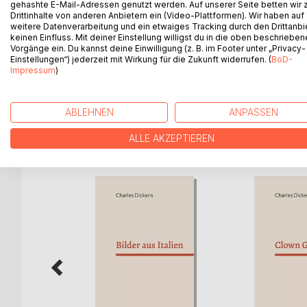
gehashte E-Mail-Adressen genutzt werden. Auf unserer Seite betten wir
Drei Weihnachtsgeschichten erzählen von dem Z
Drittinhalte von anderen Anbietern ein (Video-Plattformen). Wir haben auf
Dem Meistererzähler gelingt es, vom Zauber des W
weitere Datenverarbeitung und ein etwaiges Tracking durch den Drittanbi
zu den Weihnachtsfesten der Jahre 1844, 1846 und
keinen Einfluss. Mit deiner Einstellung willigst du in die oben beschriebe
Vorgänge ein. Du kannst deine Einwilligung (z. B. im Footer unter „Privacy-
Der Behexte und der Pakt mit dem Geiste
Einstellungen“) jederzeit mit Wirkung für die Zukunft widerrufen. (
BoD-
Die Silvesterglocken
Impressum
)
Auf der Walstatt des Lebens
ABLEHNEN
ANPASSEN
WEITERE TITEL BEI
Bo
ALLE AKZEPTIEREN