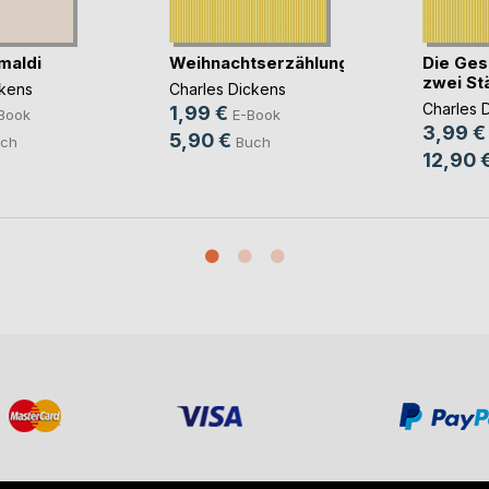
maldi
Weihnachtserzählungen
Die Ges
zwei St
ckens
Charles Dickens
Charles 
1,99 €
Book
E-Book
3,99 €
5,90 €
ch
Buch
12,90 