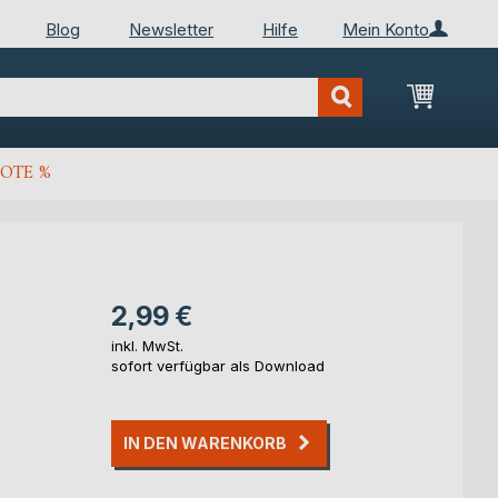
Blog
Newsletter
Hilfe
Mein Konto
Mein Wa
OTE %
2,99 €
inkl. MwSt.
sofort verfügbar als Download
IN DEN WARENKORB