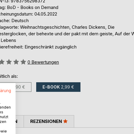
N-13: 9783756298372
lag: BoD - Books on Demand
cheinungsdatum: 04.05.2022
ache: Deutsch
lagworte: Weihnachtsgeschichten, Charles Dickens, Die
esterglocken, der behexte und der pakt mit dem geiste, Auf der W
 Lebens
ierefreiheit: Eingeschränkt zugänglich
ertung::
0
Bewertungen
ltlich als:
BUCH
9,90 €
E-BOOK
2,99 €
lärung
.
wenden
es
nutzt
TIMMEN
REZENSIONEN
tzen
owie