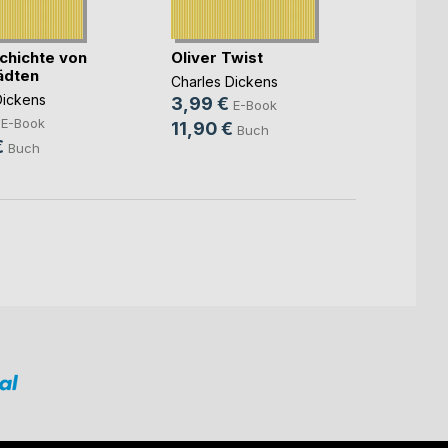
Eine
chichte von
Oliver Twist
Weihn
ädten
Charles Dickens
Charle
Dickens
3,99 €
E-Book
1,99 
E-Book
11,90 €
Buch
5,90
€
Buch