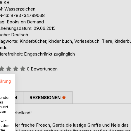
,6 KB
: Wasserzeichen
N-13: 9783734799068
lag: Books on Demand
cheinungsdatum: 09.06.2015
ache: Deutsch
lagworte: Kinderbücher, kinder buch, Vorlesebuch, Tiere, kinderb
unde
ierefreiheit: Eingeschränkt zugänglich
ertung::
0
Bewertungen
lärung
.
TIMMEN
REZENSIONEN
wenden
es
nutzt
tzen
ihr Kuschelkind!
owie
: Fred der freche Frosch, Gerda die lustige Giraffe und Nele das
 zudem
 die