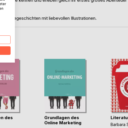
rei Freunde kennen und erleben gleich ihr erstes großes Abenteuer
eter
nen
Vorlesegeschichten mit liebevollen Illustrationen.
D
en des
Grundlagen des
Literatu
g
Online Marketing
Barbara S