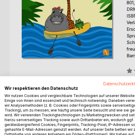
801
DRM
ISB
Ver
Ers
Spr
Sch
fre
Barr
Bew
0%
Datenschutzerk
Wir respektieren den Datenschutz
Wir nutzen Cookies und vergleichbare Technologien auf unserer Website
BESCHREIBUNG
AUTOR/IN
PRESSES
Einige von ihnen sind essenziell und technisch notwendig. Daneben ver
wir Analysemethoden (z. B. Cookies oder Fingerprints sowie serverseitig
Tracking), um zu messen, wie häufig unsere Seite besucht und wie sie ge
wird. Wir verwenden Trackingtechnologien zu Marketingzwecken und se
Das allerliebste Vorlesebuch: Für Mama, Papa und 
hierzu serverseitiges Tracking sowie auch Drittanbieter ein, wodurch ggf.
geräteübergreifend Cookies, Fingerprints, Tracking-Pixel, IP-Adressen s
Erlebe die neuen Abenteuer der mutigen drei Tiere
gehashte E-Mail-Adressen genutzt werden. Auf unserer Seite betten wir
Drittinhalte von anderen Anbietern ein (Video-Plattformen). Wir haben auf