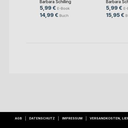
r
Barbara Schilling
Barbara Sch
eit
5,99 €
5,99 €
E-Book
E-
hmidt
14,99 €
15,95 €
Buch
B
ok
AGB
DATENSCHUTZ
IMPRESSUM
VERSANDKOSTEN, LIE