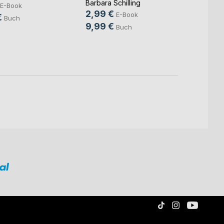
Barbara Schilling
Barbara
E-Book
2,99 €
3,99
E-Book
€
Buch
9,99 €
11,95
Buch