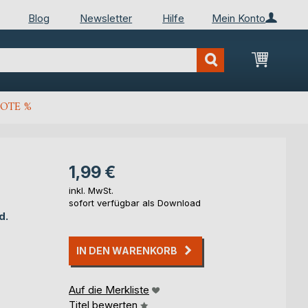
Blog
Newsletter
Hilfe
Mein Konto
Mein Wa
OTE %
1,99 €
inkl. MwSt.
sofort verfügbar als Download
d.
IN DEN WARENKORB
Auf die Merkliste
Titel bewerten