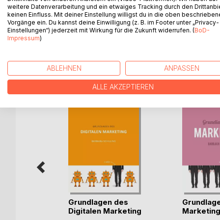
schlaue Nilpferd. Im ersten Teil lernen sich die d
weitere Datenverarbeitung und ein etwaiges Tracking durch den Drittanbi
– mit dem Schlauchboot.
keinen Einfluss. Mit deiner Einstellung willigst du in die oben beschriebe
Vorgänge ein. Du kannst deine Einwilligung (z. B. im Footer unter „Privacy-
Das Kinderbuch ab 1 Jahr "Drei tierische Freunde": 
Einstellungen“) jederzeit mit Wirkung für die Zukunft widerrufen. (
BoD-
Impressum
)
ABLEHNEN
ANPASSEN
WEITERE TITEL BEI
Bo
ALLE AKZEPTIEREN
Grundlagen des
Grundlag
Digitalen Marketing
Marketin