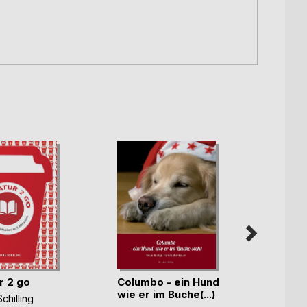
r 2 go
Columbo - ein Hund
Mein 
wie er im Buche(...)
Erfol
chilling