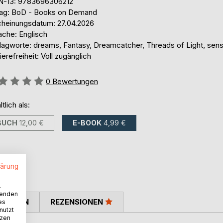
N-13: 9783696306212
lag: BoD - Books on Demand
cheinungsdatum: 27.04.2026
ache: Englisch
lagworte: dreams, Fantasy, Dreamcatcher, Threads of Light, sens
ierefreiheit: Voll zugänglich
ertung::
0
Bewertungen
ltlich als:
BUCH
12,00 €
E-BOOK
4,99 €
lärung
.
wenden
TIMMEN
REZENSIONEN
es
nutzt
tzen