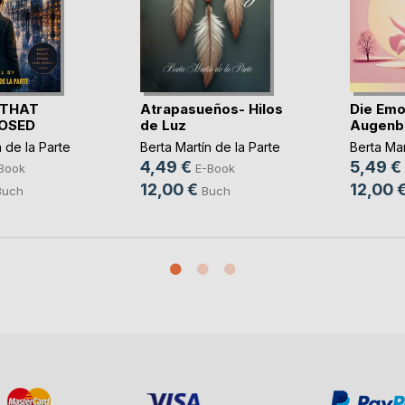
 THAT
Atrapasueños- Hilos
Die Emo
OSED
de Luz
Augenbl
 de la Parte
Berta Martín de la Parte
Berta Mar
4,49 €
5,49 €
Book
E-Book
12,00 €
12,00 
Buch
Buch