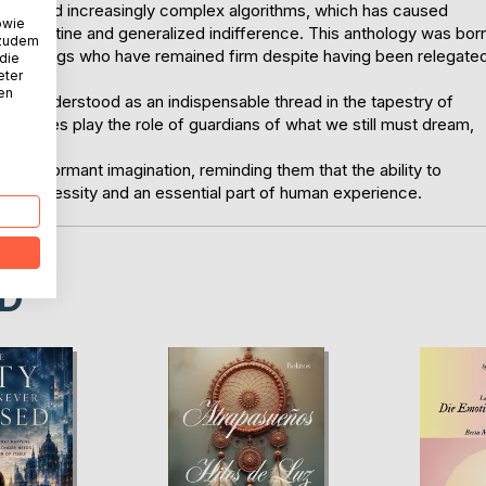
reens and increasingly complex algorithms, which has caused
owie
e daily routine and generalized indifference. This anthology was bor
 zudem
ering beings who have remained firm despite having been relegate
 die
eter
nen
an be understood as an indispensable thread in the tapestry of
se pages play the role of guardians of what we still must dream,
er's dormant imagination, reminding them that the ability to
vital necessity and an essential part of human experience.
D