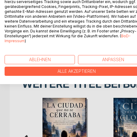
hierzu serverseitiges Tracking sowie auch Drittanbieter ein, wodurch ggf.
Today, we live in an era dominated by glowing sc
geräteübergreifend Cookies, Fingerprints, Tracking-Pixel, IP-Adressen s
dreams to fade little by little, losing ground to th
gehashte E-Mail-Adressen genutzt werden. Auf unserer Seite betten wir
as a tribute to Dreamcatchers, silent and persev
Drittinhalte von anderen Anbietern ein (Video-Plattformen). Wir haben auf
weitere Datenverarbeitung und ein etwaiges Tracking durch den Drittanbi
to oblivion and lack of attention by humanity.
keinen Einfluss. Mit deiner Einstellung willigst du in die oben beschriebe
Each of the stories that make up this collection c
Vorgänge ein. Du kannst deine Einwilligung (z. B. im Footer unter „Privacy-
collective memory. The characters that inhabit the
Einstellungen“) jederzeit mit Wirkung für die Zukunft widerrufen. (
BoD-
Impressum
)
keeping the flame of imagination alive.
The purpose of these stories is to awaken the read
dream is not a privilege reserved for a few, but a 
ABLEHNEN
ANPASSEN
ALLE AKZEPTIEREN
WEITERE TITEL BEI
Bo