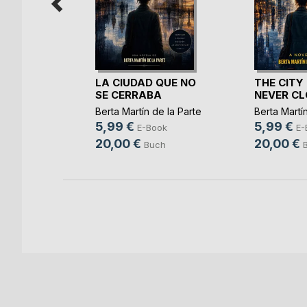
r
LA CIUDAD QUE NO
THE CITY
SE CERRABA
NEVER CL
ovic
Berta Martín de la Parte
Berta Martín
5,99 €
5,99 €
h
E-Book
E-
20,00 €
20,00 €
Buch