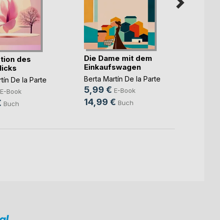
Die Dame mit dem
La em
tion des
Einkaufswagen
insta
icks
Berta Martín De la Parte
Berta M
tín De la Parte
5,99 €
3,99
E-Book
E-Book
14,99 €
10,0
€
Buch
Buch