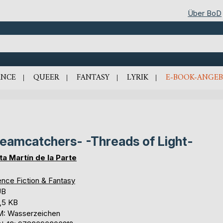
Über BoD
NCE
QUEER
FANTASY
LYRIK
E-BOOK-ANGEB
eamcatchers- -Threads of Light-
ta Martín de la Parte
ence Fiction & Fantasy
UB
,5 KB
: Wasserzeichen