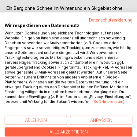
Ein Berg ohne Schnee im Winter und ein Skigebiet ohne
Besucher.
Datenschutzerklärung
Verblieben sind die Dorfbewohner, die um die Zukunft ihrer
Wir respektieren den Datenschutz
Heimat bangen.
Wir nutzen Cookies und vergleichbare Technologien auf unserer
Sie alle haben mit dem Wandel der Zeit zu kämpfen, der
Website. Einige von ihnen sind essenziell und technisch notwendig.
wenig Raum für Hoffnung lässt. Den Naturkatastrophen
Daneben verwenden wir Analysemethoden (z. B. Cookies oder
kann man wenig entgegensetzen.
Fingerprints sowie serverseitiges Tracking), um zu messen, wie häufig
Doch Diamond bleibt tapfer, so wie die vielen anderen
unsere Seite besucht und wie sie genutzt wird. Wir verwenden
Trackingtechnologien zu Marketingzwecken und setzen hierzu
Kinder und Alten, die von den Arbeitsuchenden in ihrem Tal
serverseitiges Tracking sowie auch Drittanbieter ein, wodurch ggf.
zurückgelassen wurden.
geräteübergreifend Cookies, Fingerprints, Tracking-Pixel, IP-Adressen
Sie werden ihr zu Hause und den Berg nicht kampflos
sowie gehashte E-Mail-Adressen genutzt werden. Auf unserer Seite
betten wir zudem Drittinhalte von anderen Anbietern ein (Video-
aufgeben.
Plattformen). Wir haben auf die weitere Datenverarbeitung und ein
-
etwaiges Tracking durch den Drittanbieter keinen Einfluss. Mit deiner
Eine Geschichte über die Liebe zur Heimat und der Angst
Einstellung willigst du in die oben beschriebenen Vorgänge ein. Du
kannst deine Einwilligung (z. B. im Footer unter „Privacy-Einstellungen“)
zu verlieren, was nicht ersetzbar ist.
jederzeit mit Wirkung für die Zukunft widerrufen. (
BoD-Impressum
)
AUTOR/IN
ABLEHNEN
ANPASSEN
PRESSESTIMMEN
ALLE AKZEPTIEREN