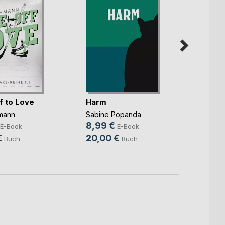
f to Love
Harm
Mama
Funke
mann
Sabine Popanda
Susann
8,99 €
E-Book
E-Book
5,99
€
20,00 €
Buch
Buch
15,9