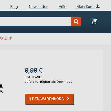
Blog
Newsletter
Hilfe
Mein Konto
Mein Wa
OTE %
9,99 €
inkl. MwSt.
sofort verfügbar als Download
ll
,
n
,
IN DEN WARENKORB