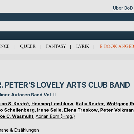
Über BoD
NCE
QUEER
FANTASY
LYRIK
E-BOOK-ANGEB
R. PETER'S LOVELY ARTS CLUB BAND
liner Autoren Band Vol. II
ian S. Kostré
,
Henning Leistikow
,
Katja Reuter
,
Wolfgang Ri
o Schellenberg
,
Irene Selle
,
Elena Treskow
,
Peter Volkman
ike C. Wasmuht
,
Adrian Born (Hrsg.)
ane & Erzählungen