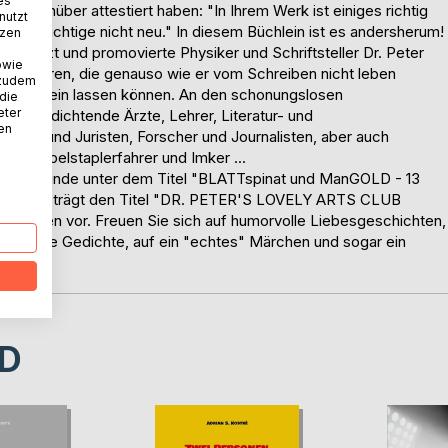
es
 gegenüber attestiert haben: "In Ihrem Werk ist einiges richtig
nutzt
nd das Richtige nicht neu." In diesem Büchlein ist es andersherum!
tzen
iner Arzt und promovierte Physiker und Schriftsteller Dr. Peter
owie
er Autoren, die genauso wie er vom Schreiben nicht leben
 zudem
nicht sein lassen können. An den schonungslosen
 die
eter
schon dichtende Ärzte, Lehrer, Literatur- und
nen
 Makler und Juristen, Forscher und Journalisten, aber auch
er, Gabelstaplerfahrer und Imker ...
ustren Runde unter dem Titel "BLATTspinat und ManGOLD - 13
and Vol. II trägt den Titel "DR. PETER'S LOVELY ARTS CLUB
e Autoren vor. Freuen Sie sich auf humorvolle Liebesgeschichten,
ührende Gedichte, auf ein "echtes" Märchen und sogar ein
D