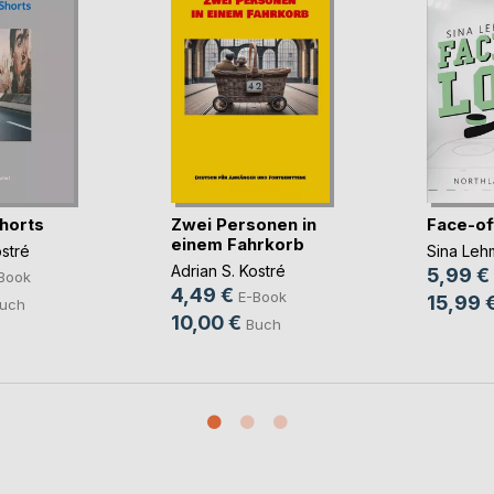
horts
Zwei Personen in
Face-of
einem Fahrkorb
ostré
Sina Leh
Adrian S. Kostré
5,99 €
Book
4,49 €
E-Book
15,99 
uch
10,00 €
Buch