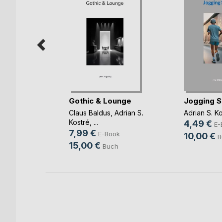
Gothic & Lounge
Jogging S
r
g
Claus Baldus
,
Adrian S.
Adrian S. K
Kostré
, ...
ni
4,49 €
E-
7,99 €
E-Book
ok
10,00 €
B
15,00 €
Buch
h