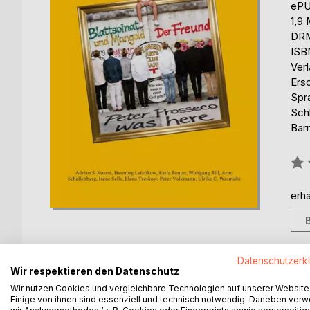
eP
1,9
DRM
ISB
Ver
Ers
Spr
Schl
Barr
Bew
0%
erhä
Datenschutzerk
Wir respektieren den Datenschutz
BESCHREIBUNG
AUTOR/IN
PRESSES
Wir nutzen Cookies und vergleichbare Technologien auf unserer Website
Einige von ihnen sind essenziell und technisch notwendig. Daneben ver