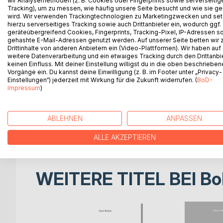
wir Analysemethoden (z. B. Cookies oder Fingerprints sowie serverseitig
George Bernard Shaw soll einst einem jungen Autor
Tracking), um zu messen, wie häufig unsere Seite besucht und wie sie ge
und vieles neu. Leider ist das Neue nicht richtig u
wird. Wir verwenden Trackingtechnologien zu Marketingzwecken und se
hierzu serverseitiges Tracking sowie auch Drittanbieter ein, wodurch ggf.
Seit nahezu zwei Jahrzehnten veranstaltet der Berl
geräteübergreifend Cookies, Fingerprints, Tracking-Pixel, IP-Adressen s
Volkmann ein regelmäßiges monatliches Treffen d
gehashte E-Mail-Adressen genutzt werden. Auf unserer Seite betten wir
müssen und dennoch das künstlerische Schreiben 
Drittinhalte von anderen Anbietern ein (Video-Plattformen). Wir haben auf
weitere Datenverarbeitung und ein etwaiges Tracking durch den Drittanbi
Textbesprechungen von Anfang an beteiligt waren 
keinen Einfluss. Mit deiner Einstellung willigst du in die oben beschriebe
Politikwissenschaftler, Historiker und Soziologen,
Vorgänge ein. Du kannst deine Einwilligung (z. B. im Footer unter „Privacy-
ehemalige Nachrichtendienstler, Bekleidungsdesign
Einstellungen“) jederzeit mit Wirkung für die Zukunft widerrufen. (
BoD-
Impressum
)
2016 erschien der erste gemeinsame Band der ill
Autoren stellen sich vor". Der Berliner Autoren B
BAND" und stellt bereits bekannte, aber auch neu
ABLEHNEN
ANPASSEN
spannende und märchenhafte Erzählungen und ber
Theaterstück. Viel Vergnügen beim Lesen!
ALLE AKZEPTIEREN
WEITERE TITEL BEI
Bo