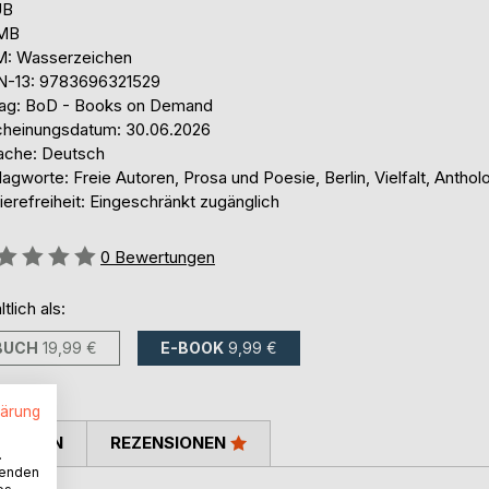
UB
 MB
: Wasserzeichen
N-13: 9783696321529
lag: BoD - Books on Demand
cheinungsdatum: 30.06.2026
ache: Deutsch
agworte: Freie Autoren, Prosa und Poesie, Berlin, Vielfalt, Anthol
ierefreiheit: Eingeschränkt zugänglich
ertung::
0
Bewertungen
ltlich als:
BUCH
19,99 €
E-BOOK
9,99 €
lärung
TIMMEN
REZENSIONEN
.
wenden