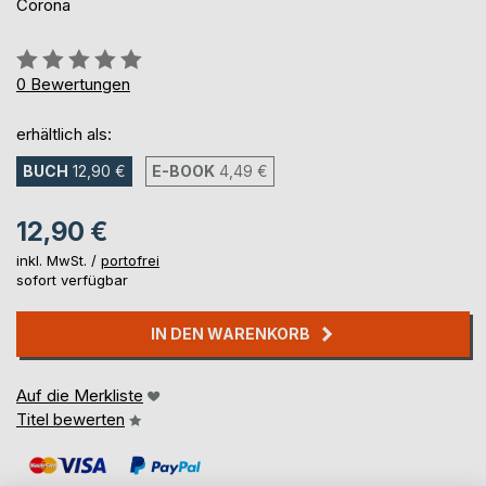
Corona
Bewertung::
0%
0
Bewertungen
erhältlich als:
BUCH
12,90 €
E-BOOK
4,49 €
12,90 €
inkl. MwSt. /
portofrei
sofort verfügbar
IN DEN WARENKORB
Auf die Merkliste
Titel bewerten