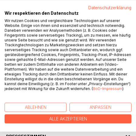
Datenschutzerklärung
Wir respektieren den Datenschutz
Wir nutzen Cookies und vergleichbare Technologien auf unserer
Website. Einige von ihnen sind essenziell und technisch notwendig.
BESCHREIBUNG
Daneben verwenden wir Analysemethoden (z. B. Cookies oder
Fingerprints sowie serverseitiges Tracking), um zu messen, wie häufig
unsere Seite besucht und wie sie genutzt wird. Wir verwenden
Fremd in der Heimat: mit Kindern, Koffer und Kulturschock
Trackingtechnologien zu Marketingzwecken und setzen hierzu
serverseitiges Tracking sowie auch Drittanbieter ein, wodurch ggf.
zurück nach Kroatien.
geräteübergreifend Cookies, Fingerprints, Tracking-Pixel, IP-Adressen
Nach 27 Jahren in Deutschland zieht Tajana mit ihren
sowie gehashte E-Mail-Adressen genutzt werden. Auf unserer Seite
kleinen "Afro-Svaben" zurück in ihre Geburtsstadt Karlovac
betten wir zudem Drittinhalte von anderen Anbietern ein (Video-
Plattformen). Wir haben auf die weitere Datenverarbeitung und ein
und stellt schnell fest: Heimat ist ein Gefühl mit
etwaiges Tracking durch den Drittanbieter keinen Einfluss. Mit deiner
Stolpersteinen. Zwischen Balkan-Bürokratie, der
Einstellung willigst du in die oben beschriebenen Vorgänge ein. Du
hoffnungslosen Suche nach veganen Cevapcici und der
kannst deine Einwilligung (z. B. im Footer unter „Privacy-Einstellungen“)
jederzeit mit Wirkung für die Zukunft widerrufen. (
BoD-Impressum
)
Flucht vor lebensbedrohlichem Durchzug entdeckt sie ihr
Herkunftsland neu: mit Humor, Selbstironie und
Geschichten, die zum Lachen und Nachdenken einladen.
ABLEHNEN
ANPASSEN
ALLE AKZEPTIEREN
AUTOR/IN