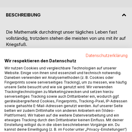
BESCHREIBUNG
Die Mathematik durchdringt unser tägliches Leben fast
vollständig, trotzdem stehen die meisten von uns mit ihr auf
Kriegsfuß.
Unser berufliches Arbeitsumfeld und die Anforderungen an
Datenschutzerklärung
unsere Kenntnisse und Fähigkeiten haben sich in den
Wir respektieren den Datenschutz
letzten 50 Jahren dramatisch verändert. Der
Wir nutzen Cookies und vergleichbare Technologien auf unserer
Mathematikunterricht auf dem Weg zum Abitur vermittelt
Website. Einige von ihnen sind essenziell und technisch notwendig.
heute aber denselben Stoff wie vor 50 Jahren.
Daneben verwenden wir Analysemethoden (z. B. Cookies oder
Der berufliche Konkurrenz- und Leistungsdruck und die
Fingerprints sowie serverseitiges Tracking), um zu messen, wie häufig
unsere Seite besucht und wie sie genutzt wird. Wir verwenden
erforderliche Flexibilität des Einzelnen haben enorm
Trackingtechnologien zu Marketingzwecken und setzen hierzu
zugenommen. Die Zeit für eine losgelöste humanistische
serverseitiges Tracking sowie auch Drittanbieter ein, wodurch ggf.
Ausbildung um ihrer selbst willen hat niemand mehr. Wenn
geräteübergreifend Cookies, Fingerprints, Tracking-Pixel, IP-Adressen
wir die Verkrustung des Mathematikunterrichts aufbrechen
sowie gehashte E-Mail-Adressen genutzt werden. Auf unserer Seite
betten wir zudem Drittinhalte von anderen Anbietern ein (Video-
und ihn auf dieses stark veränderte berufliche Umfeld
Plattformen). Wir haben auf die weitere Datenverarbeitung und ein
ausrichten, könnte man die Schüler nach Ansicht des
etwaiges Tracking durch den Drittanbieter keinen Einfluss. Mit deiner
Autors sinnvoller und effizienter auf die Herausforderungen
Einstellung willigst du in die oben beschriebenen Vorgänge ein. Du
kannst deine Einwilligung (z. B. im Footer unter „Privacy-Einstellungen“)
des Berufslebens vorbereiten.