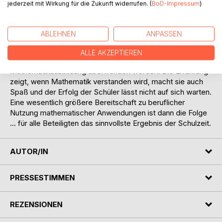
jederzeit mit Wirkung für die Zukunft widerrufen. (
BoD-Impressum
)
Das Buch wirft auf lockere Weise zunächst einen Blick auf
die Mathematik jenseits der Schule und versucht in einem
ersten Schritt durch eine veränderte Sichtweise einen
ABLEHNEN
ANPASSEN
Zugang aus der Anwendung heraus aufzuzeigen. Auf eine
solche Weise könnte die Abneigung gegen die Mathematik
ALLE AKZEPTIEREN
und damit auch die heutige schlechte Erfolgsquote in der
Mathematikausbildung überwunden werden. Die Erfahrung
zeigt, wenn Mathematik verstanden wird, macht sie auch
Spaß und der Erfolg der Schüler lässt nicht auf sich warten.
Eine wesentlich größere Bereitschaft zu beruflicher
Nutzung mathematischer Anwendungen ist dann die Folge
… für alle Beteiligten das sinnvollste Ergebnis der Schulzeit.
AUTOR/IN
PRESSESTIMMEN
REZENSIONEN