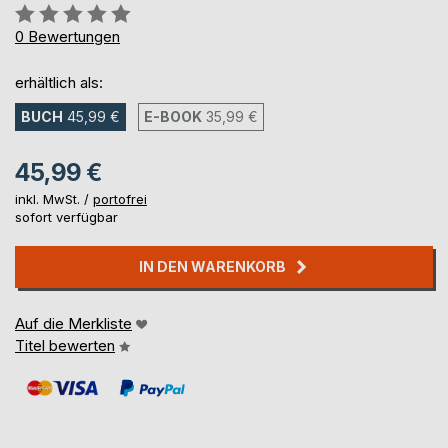
Bewertung::
0%
0
Bewertungen
erhältlich als:
BUCH
45,99 €
E-BOOK
35,99 €
45,99 €
inkl. MwSt. /
portofrei
sofort verfügbar
IN DEN WARENKORB
Auf die Merkliste
Titel bewerten