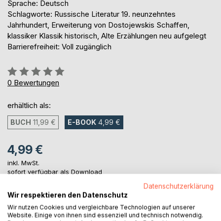
Sprache: Deutsch
Schlagworte: Russische Literatur 19. neunzehntes
Jahrhundert, Erweiterung von Dostojewskis Schaffen,
klassiker Klassik historisch, Alte Erzählungen neu aufgelegt
Barrierefreiheit: Voll zugänglich
Bewertung::
0%
0
Bewertungen
erhältlich als:
BUCH
11,99 €
E-BOOK
4,99 €
4,99 €
inkl. MwSt.
sofort verfügbar als Download
Datenschutzerklärung
Wir respektieren den Datenschutz
IN DEN WARENKORB
Wir nutzen Cookies und vergleichbare Technologien auf unserer
Website. Einige von ihnen sind essenziell und technisch notwendig.