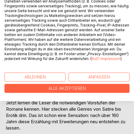
Daneben verwenden wir Analysemethoden (z. B. Cookies oder
Fingerprints sowie serverseitiges Tracking), um zu messen, wie häufig
Auf die Merkliste
unsere Seite besucht und wie sie genutzt wird. Wir verwenden
Titel bewerten
Trackingtechnologien zu Marketingzwecken und setzen hierzu
serverseitiges Tracking sowie auch Drittanbieter ein, wodurch ggf.
geräteübergreifend Cookies, Fingerprints, Tracking-Pixel, IP-Adressen
sowie gehashte E-Mail-Adressen genutzt werden. Auf unserer Seite
betten wir zudem Drittinhalte von anderen Anbietern ein (Video-
Plattformen). Wir haben auf die weitere Datenverarbeitung und ein
etwaiges Tracking durch den Drittanbieter keinen Einfluss. Mit deiner
Einstellung willigst du in die oben beschriebenen Vorgänge ein. Du
kannst deine Einwilligung (z. B. im Footer unter „Privacy-Einstellungen“)
jederzeit mit Wirkung für die Zukunft widerrufen. (
BoD-Impressum
)
BESCHREIBUNG
ABLEHNEN
ANPASSEN
Dostojewski würde sagen: "Ich hatte nie Zeit, derart
tiefgründig die behandelten Themen zu analysieren,
ALLE AKZEPTIEREN
geschweige denn, in der Qualität der Satire "Das Krokodil"
zu beenden."
Jetzt lernen die Leser die notwendigen Vorstufen der
Romane kennen. Hier stecken alle Genres von Satire bis
Erotik drin. Das ist schon eine Sensation: nach über 160
Jahrn diese Erzählung mit Erweiterungen neu entstehen zu
lassen.