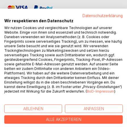
Datenschutzerklärung
Wir respektieren den Datenschutz
Wir nutzen Cookies und vergleichbare Technologien auf unserer
Website. Einige von ihnen sind essenziell und technisch notwendig.
Daneben verwenden wir Analysemethoden (z. B. Cookies oder
BESCHREIBUNG
Fingerprints sowie serverseitiges Tracking), um zu messen, wie häufig
unsere Seite besucht und wie sie genutzt wird. Wir verwenden
Trackingtechnologien zu Marketingzwecken und setzen hierzu
Die Freiheit ist süßer als Brot,
serverseitiges Tracking sowie auch Drittanbieter ein, wodurch ggf.
geräteübergreifend Cookies, Fingerprints, Tracking-Pixel, IP-Adressen
schöner als die Sonne // 1862
sowie gehashte E-Mail-Adressen genutzt werden. Auf unserer Seite
betten wir zudem Drittinhalte von anderen Anbietern ein (Video-
In dieser Fassung stehen
Plattformen). Wir haben auf die weitere Datenverarbeitung und ein
etwaiges Tracking durch den Drittanbieter keinen Einfluss. Mit deiner
Dostojewskis Erzählungen
Einstellung willigst du in die oben beschriebenen Vorgänge ein. Du
auf der Stufe seiner großen
kannst deine Einwilligung (z. B. im Footer unter „Privacy-Einstellungen“)
Romane, teilweise sogar noch
jederzeit mit Wirkung für die Zukunft widerrufen. (
BoD-Impressum
)
intensiver und prägnanter
im Ausdruck
ABLEHNEN
ANPASSEN
Ich bin immer nett und liebenswürdig,
ALLE AKZEPTIEREN
wenn ich mit mir selbst zufrieden bin // 1862