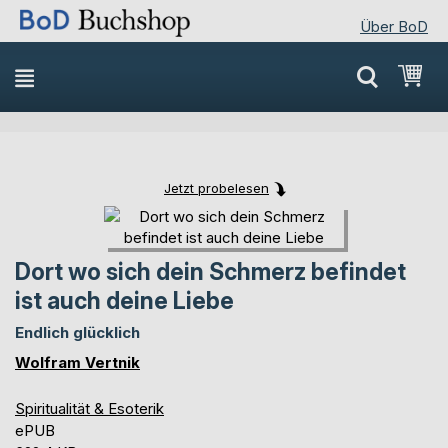
Über BoD
Direkt
Mei
zum
Inhalt
Jetzt probelesen
Skip
Skip
to
to
the
the
Dort wo sich dein Schmerz befindet
end
beginning
ist auch deine Liebe
of
of
the
the
Endlich glücklich
images
images
Wolfram Vertnik
gallery
gallery
Spiritualität & Esoterik
ePUB