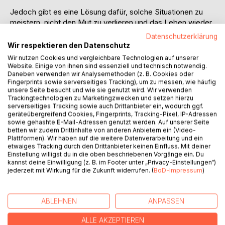
Jedoch gibt es eine Lösung dafür, solche Situationen zu
meistern, nicht den Mut zu verlieren und das Leben wieder
zu verbessern.
Datenschutzerklärung
Wir respektieren den Datenschutz
Du kannst nicht glücklich sein, wenn dich deine Gedanken
Wir nutzen Cookies und vergleichbare Technologien auf unserer
fesseln!
Website. Einige von ihnen sind essenziell und technisch notwendig.
Daneben verwenden wir Analysemethoden (z. B. Cookies oder
Du kannst nicht glücklich sein, wenn ein tiefer Schmerz in
Fingerprints sowie serverseitiges Tracking), um zu messen, wie häufig
dir lebt.
unsere Seite besucht und wie sie genutzt wird. Wir verwenden
Du kannst nicht glücklich sein, wenn deine Seele weint!
Trackingtechnologien zu Marketingzwecken und setzen hierzu
serverseitiges Tracking sowie auch Drittanbieter ein, wodurch ggf.
geräteübergreifend Cookies, Fingerprints, Tracking-Pixel, IP-Adressen
Doch kannst du es schaffen, wenn du das Richtige tust!
sowie gehashte E-Mail-Adressen genutzt werden. Auf unserer Seite
betten wir zudem Drittinhalte von anderen Anbietern ein (Video-
Es ist so wichtig zu verstehen, was in dir geschieht, wenn
Plattformen). Wir haben auf die weitere Datenverarbeitung und ein
etwaiges Tracking durch den Drittanbieter keinen Einfluss. Mit deiner
du traurig bist um durch dieses Verstehen, eine Änderung
Einstellung willigst du in die oben beschriebenen Vorgänge ein. Du
herbeizuführen.
kannst deine Einwilligung (z. B. im Footer unter „Privacy-Einstellungen“)
jederzeit mit Wirkung für die Zukunft widerrufen. (
BoD-Impressum
)
Solche Veränderung kann aber nicht in deinen Gedanken
stattfinden, sondern lediglich durch deine Handlungen im
Außen.
ABLEHNEN
ANPASSEN
ALLE AKZEPTIEREN
Du verdienst es glücklich zu sein.