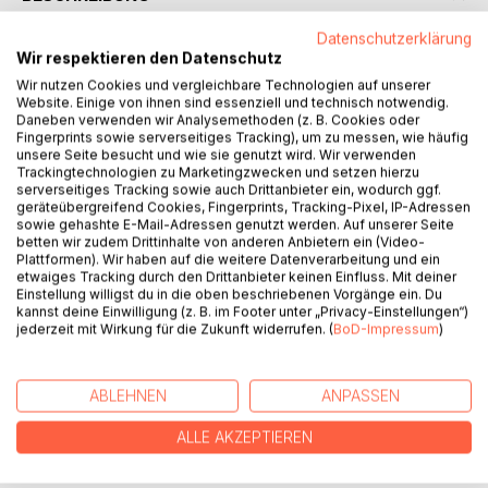
Datenschutzerklärung
Annegret leidet seit 30 Jahren an einer unerträglichen
Wir respektieren den Datenschutz
Migräne, die durch die Häufigkeit ihr Leben zerstört.
Wir nutzen Cookies und vergleichbare Technologien auf unserer
Namhafte Ärzte aus aller Welt können ihr nicht helfen.
Website. Einige von ihnen sind essenziell und technisch notwendig.
Daneben verwenden wir Analysemethoden (z. B. Cookies oder
Frank als Naturarzt mit großer Erfahrung auf diesem
Fingerprints sowie serverseitiges Tracking), um zu messen, wie häufig
Spezialgebiet, reist zu Annegret in den heißen Gran Chaco
unsere Seite besucht und wie sie genutzt wird. Wir verwenden
von Paraguay.
Trackingtechnologien zu Marketingzwecken und setzen hierzu
serverseitiges Tracking sowie auch Drittanbieter ein, wodurch ggf.
Es gelingt ihm eine deutliche Linderung der Migräne, aber
geräteübergreifend Cookies, Fingerprints, Tracking-Pixel, IP-Adressen
er sucht hartnäckig nach der Ursache.
sowie gehashte E-Mail-Adressen genutzt werden. Auf unserer Seite
Frank wird der Hut vom Kopf geschossen und auf einer
betten wir zudem Drittinhalte von anderen Anbietern ein (Video-
Plattformen). Wir haben auf die weitere Datenverarbeitung und ein
Fahrt bringen ihn manipulierte Bremsen in große Gefahr.
etwaiges Tracking durch den Drittanbieter keinen Einfluss. Mit deiner
Eine schwer bewaffnete Gangster- und Viehdiebesbande
Einstellung willigst du in die oben beschriebenen Vorgänge ein. Du
greift die Hazienda an.
kannst deine Einwilligung (z. B. im Footer unter „Privacy-Einstellungen“)
jederzeit mit Wirkung für die Zukunft widerrufen. (
BoD-Impressum
)
Auf dem Gestüt der Hazienda fallen hochwertige
Rennpferde einer unerklärlichen Krankheit zum Opfer.
Ein Familiengeheimnis belastet die Hazienda. Als Frank
ABLEHNEN
ANPASSEN
davon erfährt, ist es für einige Menschen zu spät.
ALLE AKZEPTIEREN
AUTOR/IN