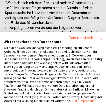
"Was habe ich mit dem Schicksal meiner Großmutter zu
tun?" Mit dieser Frage macht sich die Autorin auf eine
Spurensuche im Netz ihrer Vorfahren. Im Besonderen
verfolgt sie den Weg ihrer Großmutter Dagmar Schulz, die
am Ende des 19. Jahrhunderts
in Dorpat geboren wurde und die folgenschweren
politischen und gesellschaftlichen Umschwünge des Ersten
und Zweiten Weltkriegs durchlebt hat, bis sie 1947 in
Datenschutzerklärung
Wir respektieren den Datenschutz
Stuttgart ein neues Leben begann. Knapp zwei Dekaden
später wird die Autorin als "Kriegsenkelin" dort geboren
Wir nutzen Cookies und vergleichbare Technologien auf unserer
Website. Einige von ihnen sind essenziell und technisch notwendig.
und beginnt im Erwachsenenalter zu ahnen, was ihre
Daneben verwenden wir Analysemethoden (z. B. Cookies oder
Identität mit der Geschichte ihrer Familie aus dem Baltikum
Fingerprints sowie serverseitiges Tracking), um zu messen, wie häufig
zu tun hat.
unsere Seite besucht und wie sie genutzt wird. Wir verwenden
Trackingtechnologien zu Marketingzwecken und setzen hierzu
Ihre Familie mütterlicherseits kommt aus Dorpat/Tartu in
serverseitiges Tracking sowie auch Drittanbieter ein, wodurch ggf.
Estland und hat dort Mitte des 19. Jahrhunderts eines der
geräteübergreifend Cookies, Fingerprints, Tracking-Pixel, IP-Adressen
ersten bedeutenden Fotoateliers eröffnet (Carl Schulz).
sowie gehashte E-Mail-Adressen genutzt werden. Auf unserer Seite
Über drei Generationen und im Zeitraum von fast
betten wir zudem Drittinhalte von anderen Anbietern ein (Video-
Plattformen). Wir haben auf die weitere Datenverarbeitung und ein
einhundert Jahren hat die deutschbaltische Familie im Land
etwaiges Tracking durch den Drittanbieter keinen Einfluss. Mit deiner
der Singenden Revolution Spuren hinterlassen.
Einstellung willigst du in die oben beschriebenen Vorgänge ein. Du
Da ihre Großmutter nicht mehr lebt, ist die Autorin für ihre
kannst deine Einwilligung (z. B. im Footer unter „Privacy-Einstellungen“)
jederzeit mit Wirkung für die Zukunft widerrufen. (
BoD-Impressum
)
Recherche auf die Aufzeichnungen, Unterlagen und Fotos