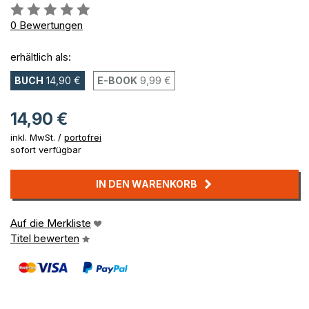
Bewertung::
0%
0
Bewertungen
erhältlich als:
BUCH
14,90 €
E-BOOK
9,99 €
14,90 €
inkl. MwSt. /
portofrei
sofort verfügbar
IN DEN WARENKORB
Auf die Merkliste
Titel bewerten