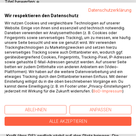
Titel bewerten
Datenschutzerklärung
Wir respektieren den Datenschutz
Wir nutzen Cookies und vergleichbare Technologien auf unserer
Website. Einige von ihnen sind essenziell und technisch notwendig.
Daneben verwenden wir Analysemethoden (z. B. Cookies oder
Fingerprints sowie serverseitiges Tracking), um zu messen, wie häufig
unsere Seite besucht und wie sie genutzt wird. Wir verwenden
Trackingtechnologien zu Marketingzwecken und setzen hierzu
BESCHREIBUNG
serverseitiges Tracking sowie auch Drittanbieter ein, wodurch ggf.
geräteübergreifend Cookies, Fingerprints, Tracking-Pixel, IP-Adressen
sowie gehashte E-Mail-Adressen genutzt werden. Auf unserer Seite
Doppelfehler, Ego und die PS-Falle
betten wir zudem Drittinhalte von anderen Anbietern ein (Video-
Dieses Buch ist kein technischer Tennis-Ratgeber, sondern
Plattformen). Wir haben auf die weitere Datenverarbeitung und ein
etwaiges Tracking durch den Drittanbieter keinen Einfluss. Mit deiner
ein psychologisches Manifest für High-Performer. Es
Einstellung willigst du in die oben beschriebenen Vorgänge ein. Du
adressiert das Phänomen, warum gestandene Männer, die
kannst deine Einwilligung (z. B. im Footer unter „Privacy-Einstellungen“)
im Berufsleben souverän agieren, auf dem Tennisplatz in
jederzeit mit Wirkung für die Zukunft widerrufen. (
BoD-Impressum
)
kindliche Verhaltensmuster (den Fünfjährigen) zurückfallen,
sobald das Ego durch Doppelfehler oder Drucksituationen
ABLEHNEN
ANPASSEN
bedroht wird.
ALLE AKZEPTIEREN
Die Leser erfahren, wie sie ihre emotionale Steuerung
optimieren, mentale Lecks schließen und ihre vorhandene
Kraft (ihre PS) endlich stabil auf den Platz bringen. Die