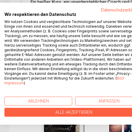
Ein heißer Kuss, ein unwiderstehlicher Coach und 
Datenschutzerk
Journalistin Hanna hat die Nase voll von Männern, 
Wir respektieren den Datenschutz
Herz unerwartet schneller schlagen. Als sie kurz 
Wir nutzen Cookies und vergleichbare Technologien auf unserer Website
aufdecken soll, erlebt sie eine bittersüße Überra
Einige von ihnen sind essenziell und technisch notwendig. Daneben ver
wir Analysemethoden (z. B. Cookies oder Fingerprints sowie serverseitig
neulich geküsst hat. Schon bald bringt er sie geh
Tracking), um zu messen, wie häufig unsere Seite besucht und wie sie ge
Je näher sie ihm kommt, desto schwerer fällt es ih
wird. Wir verwenden Trackingtechnologien zu Marketingzwecken und se
ihr Herz ein - bis sie herausfindet, was im Studio w
hierzu serverseitiges Tracking sowie auch Drittanbieter ein, wodurch ggf.
geräteübergreifend Cookies, Fingerprints, Tracking-Pixel, IP-Adressen s
sein. Und plötzlich muss sich Hanna entscheiden -
gehashte E-Mail-Adressen genutzt werden. Auf unserer Seite betten wir
geplant hat.
Drittinhalte von anderen Anbietern ein (Video-Plattformen). Wir haben auf
weitere Datenverarbeitung und ein etwaiges Tracking durch den Drittanbi
keinen Einfluss. Mit deiner Einstellung willigst du in die oben beschriebe
Vorgänge ein. Du kannst deine Einwilligung (z. B. im Footer unter „Privacy-
Einstellungen“) jederzeit mit Wirkung für die Zukunft widerrufen. (
BoD-
WEITERE TITEL BEI
Bo
Impressum
)
ABLEHNEN
ANPASSEN
ALLE AKZEPTIEREN