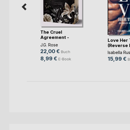
The Cruel
Agreement -
the
Love Her 
Gestohlen vo(...)
J.G. Rose
(Reverse
22,00 €
Buch
een
Isabella Ru
8,99 €
15,99 €
E-Book
h
B
ok