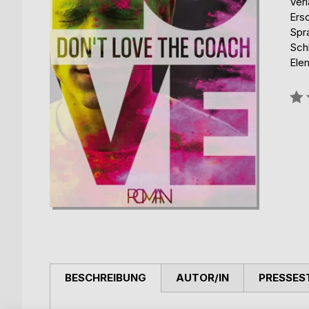
Ver
Ers
Spr
Sch
Ele
Bew
0%
BESCHREIBUNG
AUTOR/IN
PRESSES