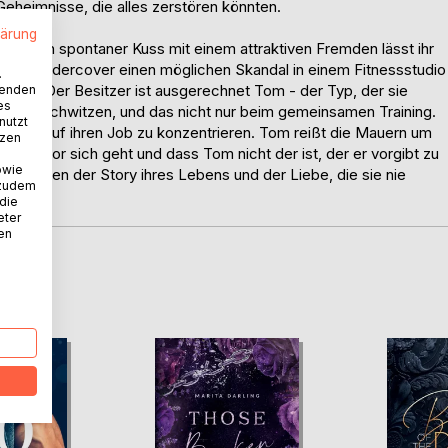
Geheimnisse, die alles zerstören könnten.
lärung
doch ein spontaner Kuss mit einem attraktiven Fremden lässt ihr
darauf undercover einen möglichen Skandal in einem Fitnessstudio
.
schung: Der Besitzer ist ausgerechnet Tom - der Typ, der sie
wenden
es
örig ins Schwitzen, und das nicht nur beim gemeinsamen Training.
nutzt
r, sich auf ihren Job zu konzentrieren. Tom reißt die Mauern um
tzen
irklich vor sich geht und dass Tom nicht der ist, der er vorgibt zu
owie
 zwischen der Story ihres Lebens und der Liebe, die sie nie
 zudem
 die
eter
nen
D