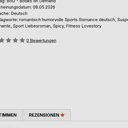
lag: BoD - Books on Demand
cheinungsdatum: 08.05.2026
ache: Deutsch
lagworte: romantisch humorvolle Sports Romance deutsch, Sus
mente, Sport Liebesroman, Spicy, Fitness Lovestory
ertung::
0
Bewertungen
TIMMEN
REZENSIONEN