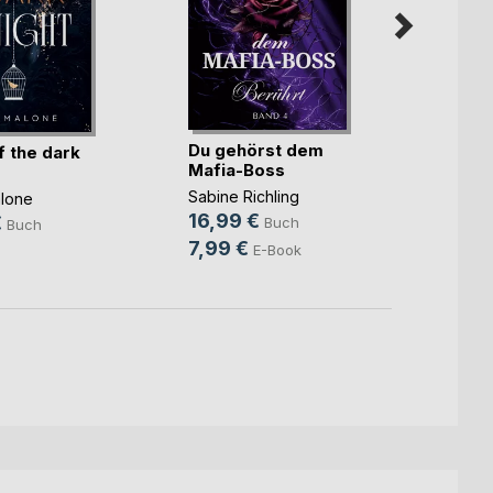
Du gehörst dem
Die In
f the dark
Mafia-Boss
Amru
Sabine Richling
Nina A
lone
16,99 €
16,9
€
Buch
Buch
7,99 €
8,99
E-Book