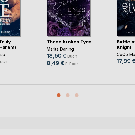
Truly
Those broken Eyes
Battle o
 Harem)
Knight
Marita Darling
sso
CeCe Ma
18,50 €
Buch
17,99 
uch
8,49 €
E-Book