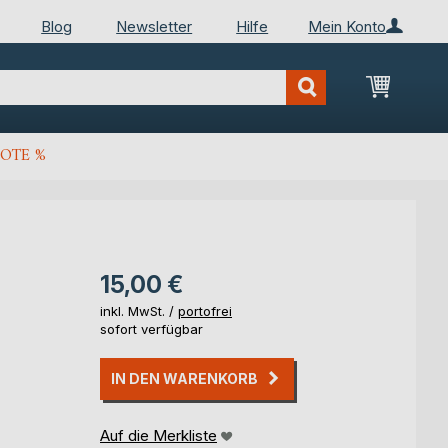
Blog
Newsletter
Hilfe
Mein Konto
Mein Wa
OTE %
15,00 €
inkl. MwSt. /
portofrei
sofort verfügbar
IN DEN WARENKORB
Auf die Merkliste