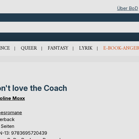
Über BoD
NCE
QUEER
FANTASY
LYRIK
E-BOOK-ANGEB
n't love the Coach
oline Moxx
besromane
erback
 Seiten
N-13: 9783695720439