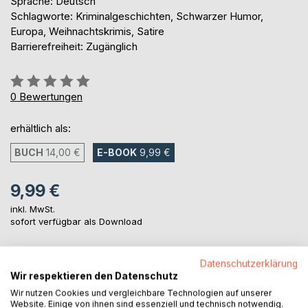
Sprache: Deutsch
Schlagworte: Kriminalgeschichten, Schwarzer Humor,
Europa, Weihnachtskrimis, Satire
Barrierefreiheit: Zugänglich
Bewertung::
0%
0
Bewertungen
erhältlich als:
BUCH
14,00 €
E-BOOK
9,99 €
9,99 €
inkl. MwSt.
sofort verfügbar als Download
Datenschutzerklärung
IN DEN WARENKORB
Wir respektieren den Datenschutz
Wir nutzen Cookies und vergleichbare Technologien auf unserer
Website. Einige von ihnen sind essenziell und technisch notwendig.