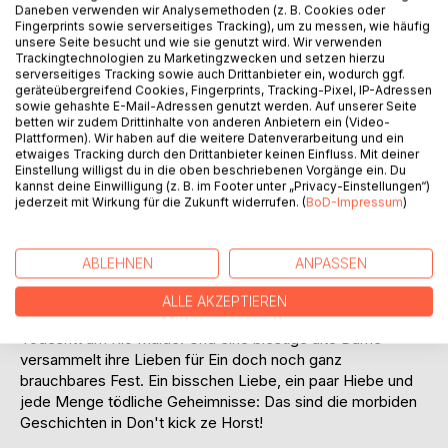
Auf die Merkliste
Daneben verwenden wir Analysemethoden (z. B. Cookies oder
Titel bewerten
Fingerprints sowie serverseitiges Tracking), um zu messen, wie häufig
unsere Seite besucht und wie sie genutzt wird. Wir verwenden
Trackingtechnologien zu Marketingzwecken und setzen hierzu
serverseitiges Tracking sowie auch Drittanbieter ein, wodurch ggf.
geräteübergreifend Cookies, Fingerprints, Tracking-Pixel, IP-Adressen
sowie gehashte E-Mail-Adressen genutzt werden. Auf unserer Seite
betten wir zudem Drittinhalte von anderen Anbietern ein (Video-
Plattformen). Wir haben auf die weitere Datenverarbeitung und ein
etwaiges Tracking durch den Drittanbieter keinen Einfluss. Mit deiner
Einstellung willigst du in die oben beschriebenen Vorgänge ein. Du
BESCHREIBUNG
kannst deine Einwilligung (z. B. im Footer unter „Privacy-Einstellungen“)
jederzeit mit Wirkung für die Zukunft widerrufen. (
BoD-Impressum
)
Trete nie nach einem Neuköllner Kater lautet die blutige
Lektion aus der Titelgeschichte. Salat enthält mitunter
ABLEHNEN
ANPASSEN
überraschende Zutaten, die in Hamsterbäckchen landen.
Wer eine Salami stiehlt, für den heißt es Do swidanja
ALLE AKZEPTIEREN
Charlottengrad. Ein Brandenburger Sheriff ermittelt beim
Todesritt am Rio Mulde. Und eine biestige alte Dame
versammelt ihre Lieben für Ein doch noch ganz
brauchbares Fest. Ein bisschen Liebe, ein paar Hiebe und
jede Menge tödliche Geheimnisse: Das sind die morbiden
Geschichten in Don't kick ze Horst!