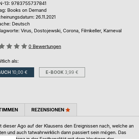
N-13: 9783755737841
lag: Books on Demand
cheinungsdatum: 26.11.2021
ache: Deutsch
agworte: Virus, Dostojewski, Corona, Filmkeller, Karneval
ertung::
0
Bewertungen
ltlich als:
BUCH
10,00 €
E-BOOK
3,99 €
TIMMEN
REZENSIONEN
ieser Ago auf der Klausens den Ereignissen nach, welche an
önnten und auch tatwahrwirklich dann passiert sein mögen. Das
a-Existenz in der Fastbanalität mit dem Heutigen der