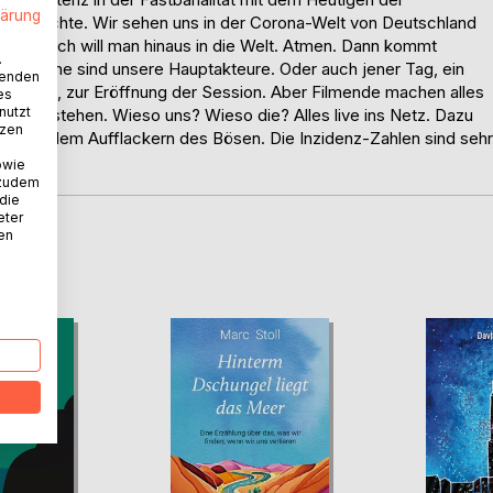
lärung
Geschichte. Wir sehen uns in der Corona-Welt von Deutschland
, und doch will man hinaus in die Welt. Atmen. Dann kommt
.
 und Rinne sind unsere Hauptakteure. Oder auch jener Tag, ein
wenden
tadt hinein, zur Eröffnung der Session. Aber Filmende machen alles
es
nutzt
en entstehen. Wieso uns? Wieso die? Alles live ins Netz. Dazu
tzen
ten vor dem Aufflackern des Bösen. Die Inzidenz-Zahlen sind sehr
owie
 zudem
 die
eter
nen
D