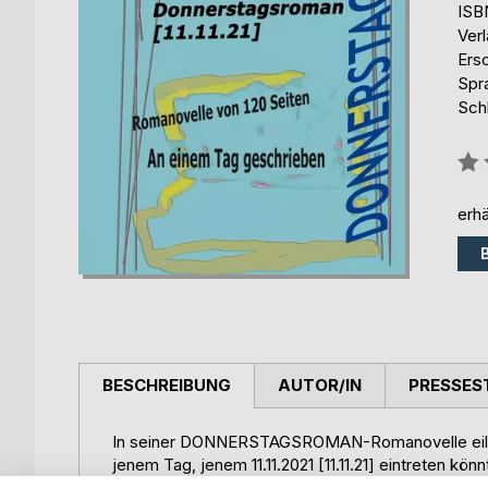
ISB
Ver
Ers
Spr
Schl
Bew
0%
erhä
BESCHREIBUNG
AUTOR/IN
PRESSES
In seiner DONNERSTAGSROMAN-Romanovelle eilt d
jenem Tag, jenem 11.11.2021 [11.11.21] eintreten k
Geschriebene verknüpft das »Wollende« der Coron