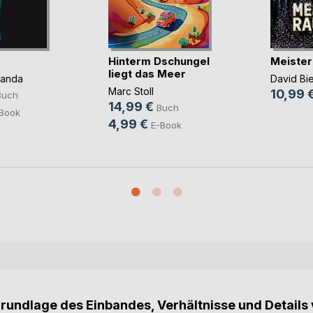
Hinterm Dschungel
Meister
liegt das Meer
panda
David Bi
Marc Stoll
10,99 
Buch
14,99 €
Buch
Book
4,99 €
E-Book
Grundlage des Einbandes, Verhältnisse und Details 