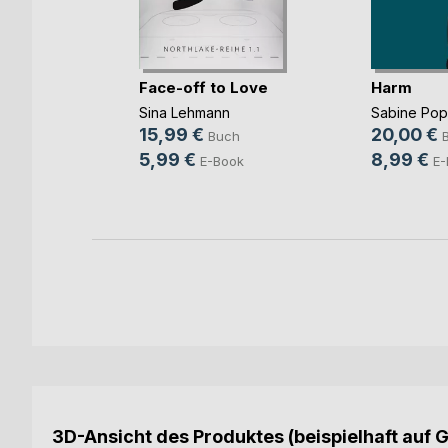
Face-off to Love
Harm
Sina Lehmann
Sabine Po
b und
15,99 €
20,00 €
Buch
ovic
5,99 €
8,99 €
E-Book
E-
ch
ook
3D-Ansicht des Produktes (beispielhaft auf 