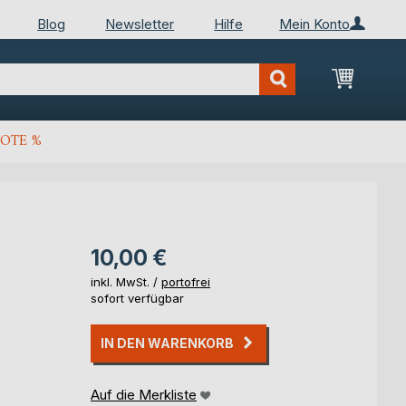
Blog
Newsletter
Hilfe
Mein Konto
Mein Wa
OTE %
10,00 €
inkl. MwSt. /
portofrei
sofort verfügbar
IN DEN WARENKORB
Auf die Merkliste