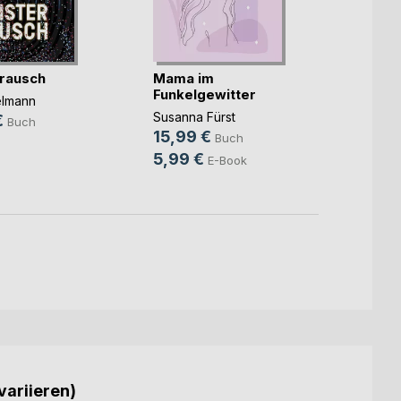
rausch
Mama im
Unter
Funkelgewitter
elmann
Christ
Susanna Fürst
€
14,9
Buch
15,99 €
Buch
9,99
5,99 €
E-Book
variieren)