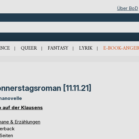
Über BoD
NCE
QUEER
FANTASY
LYRIK
E-BOOK-ANGEB
nnerstagsroman [11.11.21]
anovelle
 auf der Klausens
ane & Erzählungen
erback
Seiten