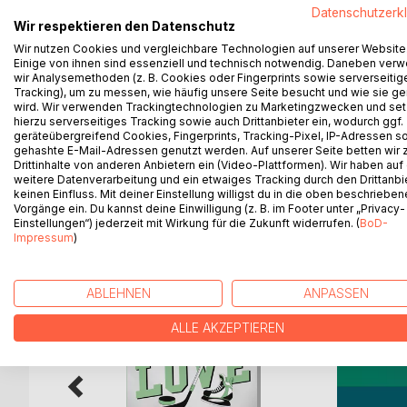
Datenschutzerk
Wahrheitszeit zu einer sehr anpackenden Extrem-
Wir respektieren den Datenschutz
im November. Aber bereits 2021. Alle haben Angst
Wir nutzen Cookies und vergleichbare Technologien auf unserer Website
Karneval! Der Beginn und ein Ende. Susi und Birko
Einige von ihnen sind essenziell und technisch notwendig. Daneben ver
Donnerstag, ja, den vom 11.11. Sie wollen in die S
wir Analysemethoden (z. B. Cookies oder Fingerprints sowie serverseitig
Tracking), um zu messen, wie häufig unsere Seite besucht und wie sie ge
ungewiss, ein Mike, eine Nanni. Beobachtungssorg
wird. Wir verwenden Trackingtechnologien zu Marketingzwecken und se
der Geburtstag von Dostojewski, sich stets fürch
hierzu serverseitiges Tracking sowie auch Drittanbieter ein, wodurch ggf.
erschreckend. Steigen weiter.
geräteübergreifend Cookies, Fingerprints, Tracking-Pixel, IP-Adressen s
gehashte E-Mail-Adressen genutzt werden. Auf unserer Seite betten wir
Drittinhalte von anderen Anbietern ein (Video-Plattformen). Wir haben auf
weitere Datenverarbeitung und ein etwaiges Tracking durch den Drittanbi
keinen Einfluss. Mit deiner Einstellung willigst du in die oben beschriebe
Vorgänge ein. Du kannst deine Einwilligung (z. B. im Footer unter „Privacy-
WEITERE TITEL BEI
Bo
Einstellungen“) jederzeit mit Wirkung für die Zukunft widerrufen. (
BoD-
Impressum
)
ABLEHNEN
ANPASSEN
ALLE AKZEPTIEREN