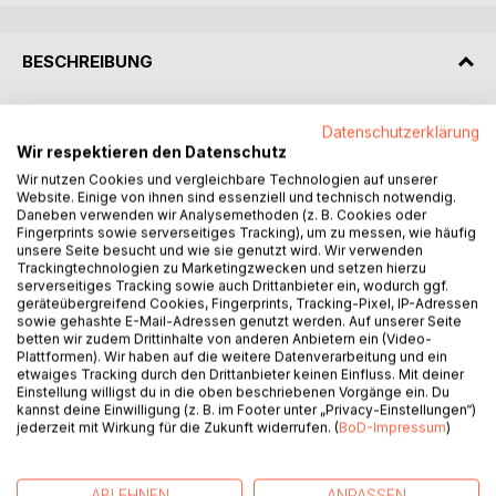
BESCHREIBUNG
Klappentext:
Datenschutzerklärung
Wir respektieren den Datenschutz
Emma hält Kontrolle für Stärke.
Wir nutzen Cookies und vergleichbare Technologien auf unserer
Bis eine Begegnung alles infrage stellt.
Website. Einige von ihnen sind essenziell und technisch notwendig.
Daneben verwenden wir Analysemethoden (z. B. Cookies oder
Fingerprints sowie serverseitiges Tracking), um zu messen, wie häufig
Er ist gefährlich. Verschlossen. Und unausweichlich.
unsere Seite besucht und wie sie genutzt wird. Wir verwenden
Trackingtechnologien zu Marketingzwecken und setzen hierzu
serverseitiges Tracking sowie auch Drittanbieter ein, wodurch ggf.
Was als Zufall beginnt, zieht Emma in eine Nähe, die sich
geräteübergreifend Cookies, Fingerprints, Tracking-Pixel, IP-Adressen
zuerst richtig anfühlt.
sowie gehashte E-Mail-Adressen genutzt werden. Auf unserer Seite
Und dann zuviel wird.
betten wir zudem Drittinhalte von anderen Anbietern ein (Video-
Plattformen). Wir haben auf die weitere Datenverarbeitung und ein
etwaiges Tracking durch den Drittanbieter keinen Einfluss. Mit deiner
Grenzen verschwinden nicht plötzlich.
Einstellung willigst du in die oben beschriebenen Vorgänge ein. Du
Sie lösen sich. Still. Schritt für Schritt.
kannst deine Einwilligung (z. B. im Footer unter „Privacy-Einstellungen“)
jederzeit mit Wirkung für die Zukunft widerrufen. (
BoD-Impressum
)
Je näher sie ihm kommt, desto deutlicher spürt sie:
Manche Entscheidungen fühlen sich freiwillig an,
ABLEHNEN
ANPASSEN