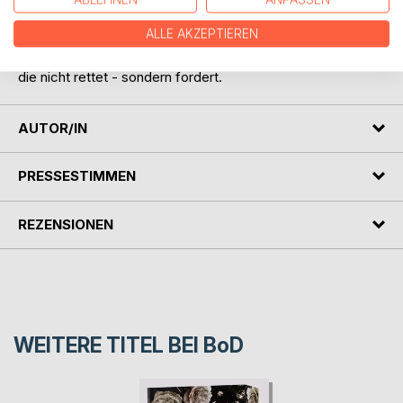
obwohl man sie längst nicht mehr selbst trifft.
ALLE AKZEPTIEREN
Dolcezza - Frozen Flame erzählt von Verlangen, Macht und
einer Liebe,
die nicht rettet - sondern fordert.
AUTOR/IN
PRESSESTIMMEN
REZENSIONEN
WEITERE TITEL BEI
BoD