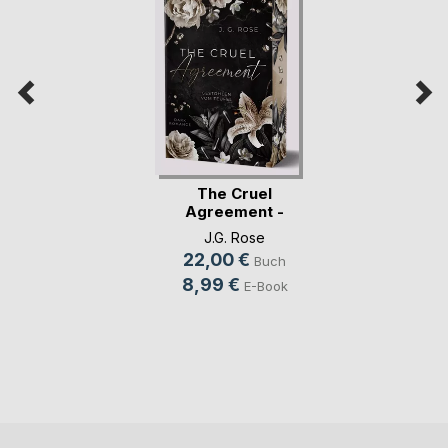
The Cruel
Agreement -
Gestohlen vo(...)
J.G. Rose
22,00 €
Buch
8,99 €
E-Book