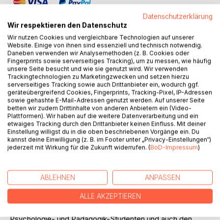
Datenschutzerklärung
Wir respektieren den Datenschutz
Wir nutzen Cookies und vergleichbare Technologien auf unserer
Website. Einige von ihnen sind essenziell und technisch notwendig.
Daneben verwenden wir Analysemethoden (z. B. Cookies oder
BESCHREIBUNG
Fingerprints sowie serverseitiges Tracking), um zu messen, wie häufig
unsere Seite besucht und wie sie genutzt wird. Wir verwenden
Trackingtechnologien zu Marketingzwecken und setzen hierzu
Durch einen Zufall kommt die Autorin in den Besitz eines
serverseitiges Tracking sowie auch Drittanbieter ein, wodurch ggf.
geräteübergreifend Cookies, Fingerprints, Tracking-Pixel, IP-Adressen
außergewöhnlichen Manuskripts: das - Tagebuch einer
sowie gehashte E-Mail-Adressen genutzt werden. Auf unserer Seite
Psychoanalyse. Wie sie im Vorwort erzählt, geht es dabei
betten wir zudem Drittinhalte von anderen Anbietern ein (Video-
nicht so sehr um das, was sich in der Therapiestunden
Plattformen). Wir haben auf die weitere Datenverarbeitung und ein
etwaiges Tracking durch den Drittanbieter keinen Einfluss. Mit deiner
ereignet, sondern um die Erinnerungen, Gefühle und
Einstellung willigst du in die oben beschriebenen Vorgänge ein. Du
Träume, die Platz greifen, nachdem die Patientin die Tür
kannst deine Einwilligung (z. B. im Footer unter „Privacy-Einstellungen“)
des Behandlungszimmers hinter sich geschlossen hat.
jederzeit mit Wirkung für die Zukunft widerrufen. (
BoD-Impressum
)
Genau das hat die Lektüre auch für mich als
Psychoanalytiker so spannend gemacht. Denn natürlich
findet das, was sich bei und in unseren Patienten zwischen
ABLEHNEN
ANPASSEN
den Sitzungen tut, in den zwei oder drei wöchentlichen
ALLE AKZEPTIEREN
Stunden stets nur bruchstückhaften Platz.
Darüber hinaus möchte man das Buch eigentlich allen
Psychologie- und Pädagogik-Studenten und auch den