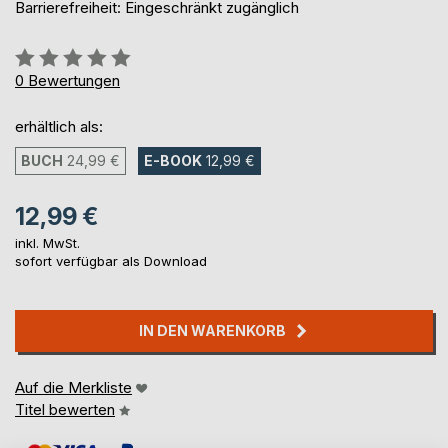
Barrierefreiheit: Eingeschränkt zugänglich
Bewertung::
0%
0
Bewertungen
erhältlich als:
BUCH
24,99 €
E-BOOK
12,99 €
12,99 €
inkl. MwSt.
sofort verfügbar als Download
IN DEN WARENKORB
Auf die Merkliste
Titel bewerten