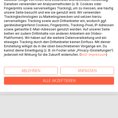
Daneben verwenden wir Analysemethoden (z. B. Cookies oder
Fingerprints sowie serverseitiges Tracking), um zu messen, wie häufig
unsere Seite besucht und wie sie genutzt wird. Wir verwenden
Trackingtechnologien zu Marketingzwecken und setzen hierzu
serverseitiges Tracking sowie auch Drittanbieter ein, wodurch ggf.
BESCHREIBUNG
geräteübergreifend Cookies, Fingerprints, Tracking-Pixel, IP-Adressen
sowie gehashte E-Mail-Adressen genutzt werden. Auf unserer Seite
betten wir zudem Drittinhalte von anderen Anbietern ein (Video-
Plattformen). Wir haben auf die weitere Datenverarbeitung und ein
Satierischer Roman über eine Beziehung zwischen einem
etwaiges Tracking durch den Drittanbieter keinen Einfluss. Mit deiner
Lehrer und einer Schülerin, die keine war.
Einstellung willigst du in die oben beschriebenen Vorgänge ein. Du
kannst deine Einwilligung (z. B. im Footer unter „Privacy-Einstellungen“)
jederzeit mit Wirkung für die Zukunft widerrufen. (
BoD-Impressum
)
AUTOR/IN
ABLEHNEN
ANPASSEN
PRESSESTIMMEN
ALLE AKZEPTIEREN
REZENSIONEN