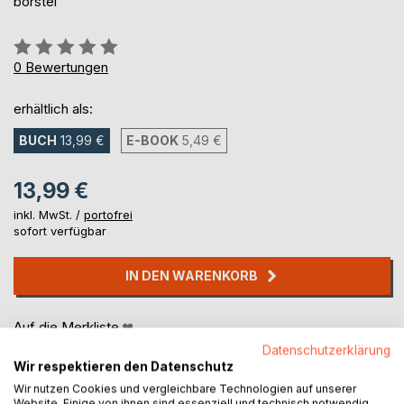
borstel
Bewertung::
0%
0
Bewertungen
erhältlich als:
BUCH
13,99 €
E-BOOK
5,49 €
13,99 €
inkl. MwSt. /
portofrei
sofort verfügbar
IN DEN WARENKORB
Auf die Merkliste
Titel bewerten
Datenschutzerklärung
Wir respektieren den Datenschutz
Wir nutzen Cookies und vergleichbare Technologien auf unserer
Website. Einige von ihnen sind essenziell und technisch notwendig.