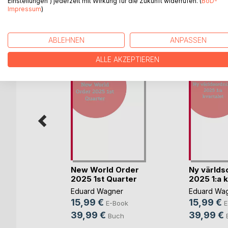
Einstellungen“) jederzeit mit Wirkung für die Zukunft widerrufen. (
BoD-
Impressum
)
WEITERE TITEL BEI
Bo
ABLEHNEN
ANPASSEN
ALLE AKZEPTIEREN
dning
New World Order
Ny världs
vart(...)
2025 1st Quarter
2025 1:a k
er
Eduard Wagner
Eduard Wa
15,99 €
15,99 €
ook
E-Book
E
39,99 €
39,99 €
ch
Buch