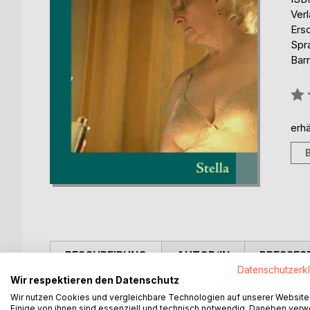
Ver
Ers
Spr
Barr
Bew
0%
erhä
BESCHREIBUNG
AUTOR/IN
PRESSES
Datenschutzerk
Wir respektieren den Datenschutz
Stella, eine noch immer attraktive Mittsiebzigerin,
Wir nutzen Cookies und vergleichbare Technologien auf unserer Website
sehnt sich danach noch einmal eine echte Liebe zu
Einige von ihnen sind essenziell und technisch notwendig. Daneben ver