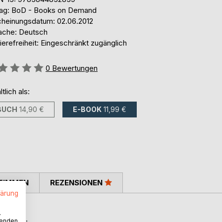
lag: BoD - Books on Demand
cheinungsdatum: 02.06.2012
ache: Deutsch
ierefreiheit: Eingeschränkt zugänglich
ertung::
0
Bewertungen
ltlich als:
BUCH
14,90 €
E-BOOK
11,99 €
TIMMEN
REZENSIONEN
lärung
.
 finden.
wenden