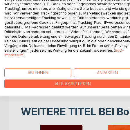
Findet Stella noch einmal die Liebe?
wir Analysemethoden (z. B. Cookies oder Fingerprints sowie serverseitig
Tracking), um zu messen, wie häufig unsere Seite besucht und wie sie ge
Sie fühlt sich ein wenig mit der Grizabella aus de
wird. Wir verwenden Trackingtechnologien zu Marketingzwecken und se
Viel Erinnerung, Träume und Hoffnung, aber auch 
hierzu serverseitiges Tracking sowie auch Drittanbieter ein, wodurch ggf.
Wie sich ihr Leben nach einer langen, glücklichen 
geräteübergreifend Cookies, Fingerprints, Tracking-Pixel, IP-Adressen s
gehashte E-Mail-Adressen genutzt werden. Auf unserer Seite betten wir
jetzt als Witwe gestaltet, wie sie mit dem für sie
Drittinhalte von anderen Anbietern ein (Video-Plattformen). Wir haben auf
welche Erfahrungen sie im Bereich der Partnerpla
weitere Datenverarbeitung und ein etwaiges Tracking durch den Drittanbi
Sie hat Kontakte zu Lack und Leder, ebenso zu de
keinen Einfluss. Mit deiner Einstellung willigst du in die oben beschriebe
Vorgänge ein. Du kannst deine Einwilligung (z. B. im Footer unter „Privacy-
und diversen fetischistischen Ideen. Sie hat viel daz
Einstellungen“) jederzeit mit Wirkung für die Zukunft widerrufen. (
BoD-
Diese Gedanken gehen ihr durch den Kopf, als ihr j
Impressum
)
beim verabschieden, ihr eine Liebeserklärung mac
Bei dem Gedanken, was daraus werden soll, rollt ei
Ein nicht alltägliches, aber immer mehr in die Wirk
ABLEHNEN
ANPASSEN
Wird sie die Liebe finden?
Sie hofft, denn die Sehnsucht bleibt.
ALLE AKZEPTIEREN
WEITERE TITEL BEI
Bo