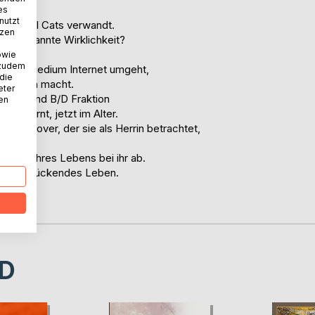
es
nutzt
m Musical Cats verwandt.
tzen
ausgebrannte Wirklichkeit?
Ehe,
owie
 zudem
, neuen Medium Internet umgeht,
 die
ttformen macht.
eter
r M/S und B/D Fraktion
nen
u gelernt, jetzt im Alter.
unger Lover, der sie als Herrin betrachtet,
ht.
n Film ihres Lebens bei ihr ab.
lichkeit rückendes Leben.
D