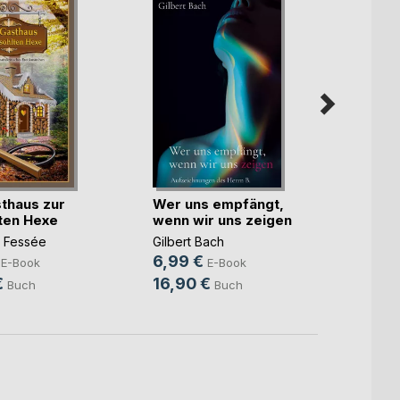
thaus zur
Wer uns empfängt,
Mein 
ten Hexe
wenn wir uns zeigen
Rick Vi
 Fessée
Gilbert Bach
3,49
6,99 €
E-Book
E-Book
12,9
€
16,90 €
Buch
Buch