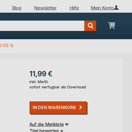
Blog
Newsletter
Hilfe
Mein Konto
Mein Wa
OTE %
11,99 €
inkl. MwSt.
sofort verfügbar als Download
IN DEN WARENKORB
Auf die Merkliste
Titel bewerten