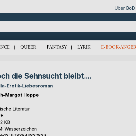
Über BoD
NCE
QUEER
FANTASY
LYRIK
E-BOOK-ANGEB
ch die Sehnsucht bleibt....
lla-Erotik-Liebesroman
th-Margot Hoppe
ische Literatur
UB
,2 KB
: Wasserzeichen
N-13: 9783844832839