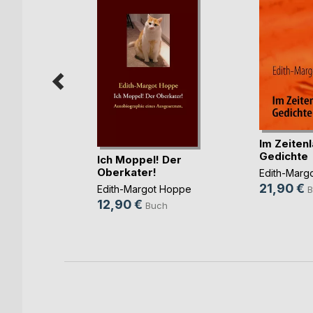
Im Zeitenl
Gedichte
Ich Moppel! Der
nen
Oberkater!
Edith-Marg
21,90 €
Edith-Margot Hoppe
B
unz
12,90 €
Buch
ook
ch