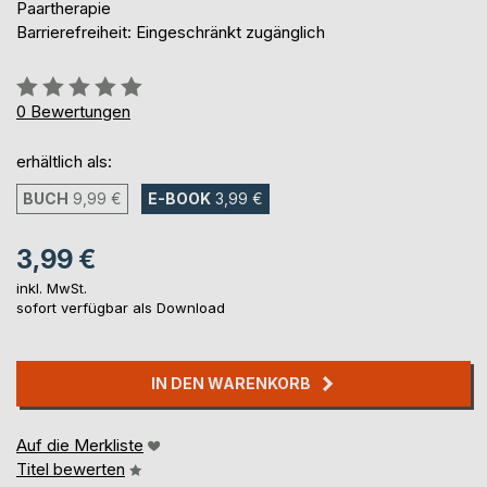
Paartherapie
Barrierefreiheit: Eingeschränkt zugänglich
Bewertung::
0%
0
Bewertungen
erhältlich als:
BUCH
9,99 €
E-BOOK
3,99 €
3,99 €
inkl. MwSt.
sofort verfügbar als Download
IN DEN WARENKORB
Auf die Merkliste
Titel bewerten