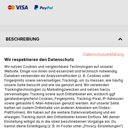
BESCHREIBUNG
Datenschutzerklärung
. . . doch bleib ich Dir auf ewig treu!
Wir respektieren den Datenschutz
Wir nutzen Cookies und vergleichbare Technologien auf unserer
Ein Art-Therapie Blog
Website. Einige von ihnen sind essenziell und technisch notwendig.
Daneben verwenden wir Analysemethoden (z. B. Cookies oder
Wege, Sackgassen und Lösungen
Fingerprints sowie serverseitiges Tracking), um zu messen, wie häufig
unsere Seite besucht und wie sie genutzt wird. Wir verwenden
im Labyrinth der Psychotherapie
Trackingtechnologien zu Marketingzwecken und setzen hierzu
serverseitiges Tracking sowie auch Drittanbieter ein, wodurch ggf.
Erzählungen aus dem Therapieraum
geräteübergreifend Cookies, Fingerprints, Tracking-Pixel, IP-Adressen
sowie gehashte E-Mail-Adressen genutzt werden. Auf unserer Seite
betten wir zudem Drittinhalte von anderen Anbietern ein (Video-
Klarstellung - Disclaimer
Plattformen). Wir haben auf die weitere Datenverarbeitung und ein
etwaiges Tracking durch den Drittanbieter keinen Einfluss. Mit deiner
Bitte beachten Sie, dass sowohl die folgenden Sätze
Einstellung willigst du in die oben beschriebenen Vorgänge ein. Du
kannst deine Einwilligung (z. B. im Footer unter „Privacy-Einstellungen“)
wie auch sämtliche im Buch dargestellten Methoden