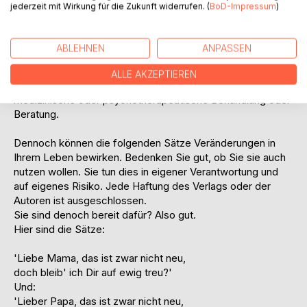
jederzeit mit Wirkung für die Zukunft widerrufen. (
BoD-Impressum
)
therapeutische Werkzeuge sind. Die sinnvolle und sichere
Anwendung können Sie dem Text entnehmen.
ABLEHNEN
ANPASSEN
Diese Ansätze sind als Ergänzung der bestehenden
psychotherapeutischen Verfahren gedacht. Sie ersetzen
ALLE AKZEPTIEREN
jedoch keine therapeutische Ausbildung und keine
medizinische oder psychotherapeutische Behandlung oder
Beratung.
Dennoch können die folgenden Sätze Veränderungen in
Ihrem Leben bewirken. Bedenken Sie gut, ob Sie sie auch
nutzen wollen. Sie tun dies in eigener Verantwortung und
auf eigenes Risiko. Jede Haftung des Verlags oder der
Autoren ist ausgeschlossen.
Sie sind denoch bereit dafür? Also gut.
Hier sind die Sätze:
'Liebe Mama, das ist zwar nicht neu,
doch bleib' ich Dir auf ewig treu?'
Und:
'Lieber Papa, das ist zwar nicht neu,