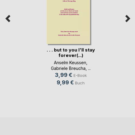
. . . but to you I'll stay
forever(...)
Anselm Keussen
,
Gabriele Breucha
, ...
3,99 €
E-Book
9,99 €
Buch