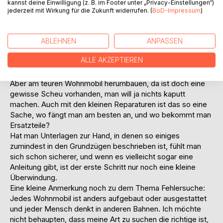
kannst deine Einwilligung (z. B. im Footer unter „Privacy-Einstellungen“)
oder dem Partner immer irgendetwas auf, das Mann oder
jederzeit mit Wirkung für die Zukunft widerrufen. (
BoD-Impressum
)
Frau am Wohnmobil verbessern könnte. Jedenfalls mir geht
es so.
Vielleicht funktioniert der Kühlschrank nicht richtig.
ABLEHNEN
ANPASSEN
Werkzeug haben Sie ja dabei, aber wo fangen Sie mit der
ALLE AKZEPTIEREN
Fehlersuche an? Und wie geht man mit einem
Vielfachmessgerät um?
Aber am teuren Wohnmobil herumbauen, da ist doch eine
gewisse Scheu vorhanden, man will ja nichts kaputt
machen. Auch mit den kleinen Reparaturen ist das so eine
Sache, wo fängt man am besten an, und wo bekommt man
Ersatzteile?
Hat man Unterlagen zur Hand, in denen so einiges
zumindest in den Grundzügen beschrieben ist, fühlt man
sich schon sicherer, und wenn es vielleicht sogar eine
Anleitung gibt, ist der erste Schritt nur noch eine kleine
Überwindung.
Eine kleine Anmerkung noch zu dem Thema Fehlersuche:
Jedes Wohnmobil ist anders aufgebaut oder ausgestattet
und jeder Mensch denkt in anderen Bahnen. Ich möchte
nicht behaupten, dass meine Art zu suchen die richtige ist,