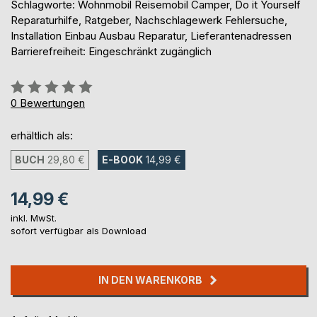
Schlagworte: Wohnmobil Reisemobil Camper, Do it Yourself
Reparaturhilfe, Ratgeber, Nachschlagewerk Fehlersuche,
Installation Einbau Ausbau Reparatur, Lieferantenadressen
Barrierefreiheit: Eingeschränkt zugänglich
Bewertung::
0%
0
Bewertungen
erhältlich als:
BUCH
29,80 €
E-BOOK
14,99 €
14,99 €
inkl. MwSt.
sofort verfügbar als Download
IN DEN WARENKORB