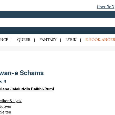
Über BoD
NCE
QUEER
FANTASY
LYRIK
E-BOOK-ANGEB
iwan-e Schams
d 4
lana Jalaluddin Balkhi-Rumi
siker & Lyrik
dcover
 Seiten