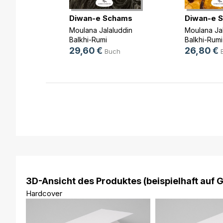
n weise
Diwan-e Schams
Diwan-e 
,
Nicole
Moulana Jalaluddin
Moulana Ja
s
, ...
Balkhi-Rumi
Balkhi-Rumi
29,60 €
26,80 €
Buch
3D-Ansicht des Produktes (beispielhaft auf 
Hardcover