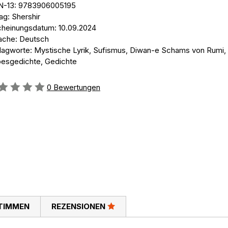
N-13: 9783906005195
ag: Shershir
cheinungsdatum: 10.09.2024
ache: Deutsch
lagworte: Mystische Lyrik, Sufismus, Diwan-e Schams von Rumi,
besgedichte, Gedichte
ertung::
0
Bewertungen
TIMMEN
REZENSIONEN