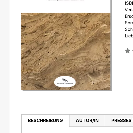
ISB
Verl
Ers
Spr
Sch
Lie
Bew
0%
BESCHREIBUNG
AUTOR/IN
PRESSES