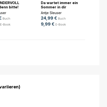
NDERVOLL
Da wartet immer ein
denn bitte!
Sommer in dir
Schil
user
Antje Sleuser
Grazia
€
24,99 €
Buch
Buch
12,9
9,99 €
E-Book
E-Book
4,99
variieren)