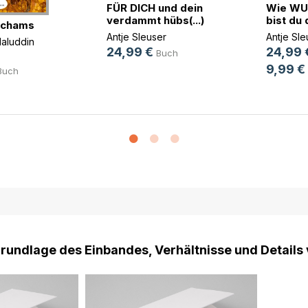
FÜR DICH und dein
Wie WU
verdammt hübs(...)
bist du 
Schams
Antje Sleuser
Antje Sle
laluddin
24,99 €
24,99 
Buch
9,99 €
Buch
Grundlage des Einbandes, Verhältnisse und Details 