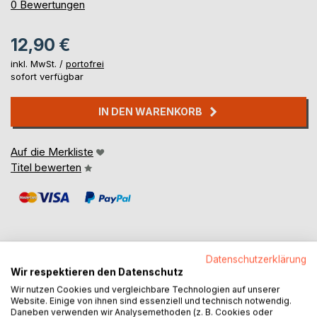
0%
0
Bewertungen
12,90 €
inkl. MwSt. /
portofrei
sofort verfügbar
IN DEN WARENKORB
Auf die Merkliste
Titel bewerten
Datenschutzerklärung
Wir respektieren den Datenschutz
BESCHREIBUNG
Wir nutzen Cookies und vergleichbare Technologien auf unserer
Website. Einige von ihnen sind essenziell und technisch notwendig.
Daneben verwenden wir Analysemethoden (z. B. Cookies oder
Distress Weaving ist eine Vertiefung und Dokumentation