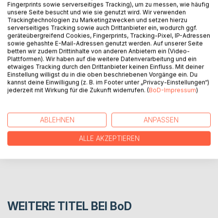
Fingerprints sowie serverseitiges Tracking), um zu messen, wie häufig
der 2014 ausgestellten Rauminstallation der Künstlerin
unsere Seite besucht und wie sie genutzt wird. Wir verwenden
Sidonie-Felicitas von Schilling.
Trackingtechnologien zu Marketingzwecken und setzen hierzu
serverseitiges Tracking sowie auch Drittanbieter ein, wodurch ggf.
"Wer webt die Schicksalsfäden in meinem Leben? Meine
geräteübergreifend Cookies, Fingerprints, Tracking-Pixel, IP-Adressen
Finger knüpfen und flechten die Haare der drei Nornen
sowie gehashte E-Mail-Adressen genutzt werden. Auf unserer Seite
ineinander. Die Welt sagt, dass ich spinne. Gut. Ich spinne
betten wir zudem Drittinhalte von anderen Anbietern ein (Video-
Plattformen). Wir haben auf die weitere Datenverarbeitung und ein
so lange, bis das Netz sichtbar wird."
etwaiges Tracking durch den Drittanbieter keinen Einfluss. Mit deiner
Einstellung willigst du in die oben beschriebenen Vorgänge ein. Du
kannst deine Einwilligung (z. B. im Footer unter „Privacy-Einstellungen“)
AUTOR/IN
jederzeit mit Wirkung für die Zukunft widerrufen. (
BoD-Impressum
)
PRESSESTIMMEN
ABLEHNEN
ANPASSEN
ALLE AKZEPTIEREN
REZENSIONEN
WEITERE TITEL BEI
BoD