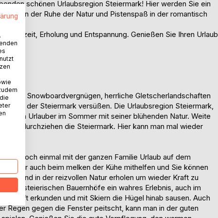
benden schönen Urlaubsregion Steiermark! Hier werden Sie ein
olung in der Ruhe der Natur und Pistenspaß in der romantisch
lärung
laub, Freizeit, Erholung und Entspannung. Genießen Sie Ihren Urlaub
.
wenden
es
nutzt
tzen
owie
 zudem
ki- und Snowboardvergnügen, herrliche Gletscherlandschaften
 die
laub in der Steiermark versüßen. Die Urlaubsregion Steiermark,
eter
nen
rt jeden Urlauber im Sommer mit seiner blühenden Natur. Weite
Wälder durchziehen die Steiermark. Hier kann man mal wieder
n Sie doch einmal mit der ganzen Familie Urlaub auf dem
elen, oder auch beim melken der Kühe mithelfen und Sie können
 Luft und in der reizvollen Natur erholen um wieder Kraft zu
nem der steierischen Bauernhöfe ein wahres Erlebnis, auch im
schaft erkunden und mit Skiern die Hügel hinab sausen. Auch
r Regen gegen die Fenster peitscht, kann man in der guten