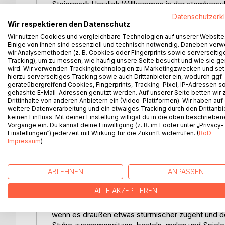
Steiermark Herzlich Willkommen in der atemberau
uneingeschränktes Urlaubsvergnügen erleben - Erh
Datenschutzerk
Wir respektieren den Datenschutz
verschneiten Landschaft der Steiermark.
Lassen Sie sich ein auf eine Welt voller Natur, Ur
Wir nutzen Cookies und vergleichbare Technologien auf unserer Website
Einige von ihnen sind essenziell und technisch notwendig. Daneben ver
in der Urlaubsregion Steiermark.
wir Analysemethoden (z. B. Cookies oder Fingerprints sowie serverseitig
Tracking), um zu messen, wie häufig unsere Seite besucht und wie sie ge
Unterkünfte in der Region Steiermark
wird. Wir verwenden Trackingtechnologien zu Marketingzwecken und se
hierzu serverseitiges Tracking sowie auch Drittanbieter ein, wodurch ggf.
geräteübergreifend Cookies, Fingerprints, Tracking-Pixel, IP-Adressen s
gehashte E-Mail-Adressen genutzt werden. Auf unserer Seite betten wir
Jede Menge Angebote rund um Kunst und Kultur, S
Drittinhalte von anderen Anbietern ein (Video-Plattformen). Wir haben auf
und Wellnessangebote werden Ihnen ihren Winterur
weitere Datenverarbeitung und ein etwaiges Tracking durch den Drittanbi
keinen Einfluss. Mit deiner Einstellung willigst du in die oben beschriebe
das sogenannte grüne Herz Österreichs, verzaube
Vorgänge ein. Du kannst deine Einwilligung (z. B. im Footer unter „Privacy-
Wiesenlandschaften, hohe Berggipfel und dichte 
Einstellungen“) jederzeit mit Wirkung für die Zukunft widerrufen. (
BoD-
richtig entspannen und die Seele baumeln lassen.
Impressum
)
Urlaub auf dem Bauernhof in der SteiermarkMache
ABLEHNEN
ANPASSEN
Bauernhof. Ihre Kinder können mit den Tieren spi
sich abgeschieden von allem Trubel an der frischen
ALLE AKZEPTIEREN
tanken. Nicht nur im Sommer ist ein Urlaub auf ei
Winter kann man die weiße, schneebehangene Land
wenn es draußen etwas stürmischer zugeht und de