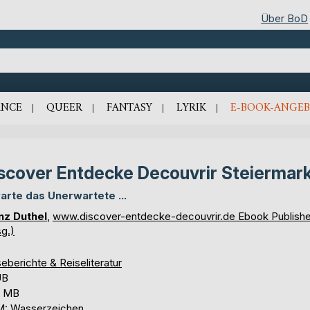
Über BoD
NCE
QUEER
FANTASY
LYRIK
E-BOOK-ANGEB
scover Entdecke Decouvrir Steiermar
arte das Unerwartete ...
nz Duthel
,
www.discover-entdecke-decouvrir.de Ebook Publishe
g.)
eberichte & Reiseliteratur
UB
2 MB
: Wasserzeichen