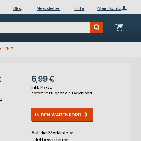
Blog
Newsletter
Hilfe
Mein Konto
Mein Wa
OTE %
k
6,99 €
inkl. MwSt.
sofort verfügbar als Download
r
IN DEN WARENKORB
Auf die Merkliste
Titel bewerten