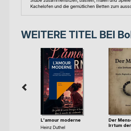
Stube zusammensitzen, basteln, malen und Spiele
Kachelofen und die gemütlichen Betten zum aussc
WEITERE TITEL BEI
Bo
isierte
L'amour moderne
Der Mensc
(...)
Irrtum der
Heinz Duthel