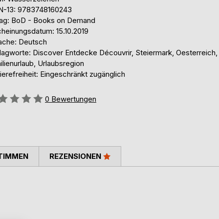
N-13: 9783748160243
lag: BoD - Books on Demand
cheinungsdatum: 15.10.2019
ache: Deutsch
lagworte: Discover Entdecke Découvrir, Steiermark, Oesterreich,
lienurlaub, Urlaubsregion
ierefreiheit: Eingeschränkt zugänglich
ertung::
0
Bewertungen
TIMMEN
REZENSIONEN