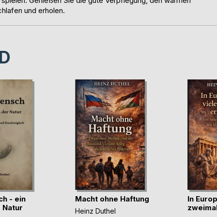
 spielen. Genießen Sie die gute Verpflegung, den warmen
hlafen und erholen.
D
h - ein
Macht ohne Haftung
In Europ
 Natur
zweimal
Heinz Duthel