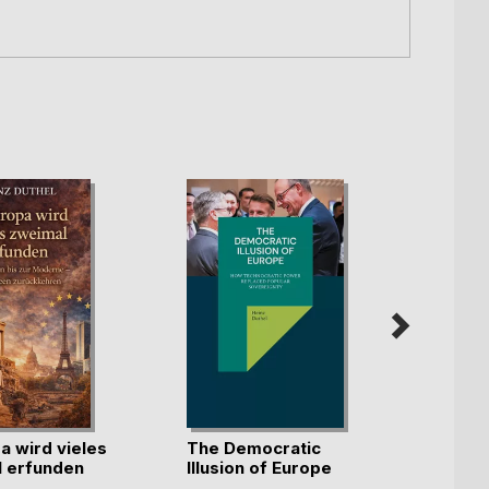
a wird vieles
The Democratic
Pirate
 erfunden
Illusion of Europe
Carib
d(...)