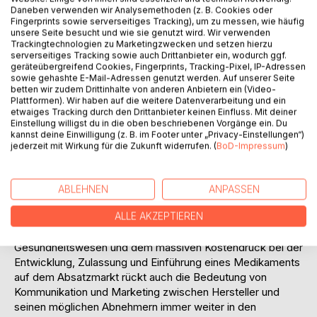
oftmals die F&E-Ausgaben. Relativ hohe Margen von mehr
Daneben verwenden wir Analysemethoden (z. B. Cookies oder
Fingerprints sowie serverseitiges Tracking), um zu messen, wie häufig
als dreißig Prozent, die auch kritisiert werden, sind zu
unsere Seite besucht und wie sie genutzt wird. Wir verwenden
einem gewissen Teil notwendig, um als Ausgleich das hohe
Trackingtechnologien zu Marketingzwecken und setzen hierzu
Risiko bei der pharmazeutischen Forschung und
serverseitiges Tracking sowie auch Drittanbieter ein, wodurch ggf.
geräteübergreifend Cookies, Fingerprints, Tracking-Pixel, IP-Adressen
Entwicklung zu kompensieren. Zudem besteht
sowie gehashte E-Mail-Adressen genutzt werden. Auf unserer Seite
insbesondere in den USA ein riesiges Verlustpotenzial
betten wir zudem Drittinhalte von anderen Anbietern ein (Video-
durch Medikamente, die sich nachträglich tatsächlich oder
Plattformen). Wir haben auf die weitere Datenverarbeitung und ein
etwaiges Tracking durch den Drittanbieter keinen Einfluss. Mit deiner
sogar nur angeblich als gesundheitsschädigend erweisen.
Einstellung willigst du in die oben beschriebenen Vorgänge ein. Du
Schadensersatzklagen in Milliardenhöhe, wie einer der
kannst deine Einwilligung (z. B. im Footer unter „Privacy-Einstellungen“)
jüngeren Fälle mit Lipobay von Bayer zeigt, sind nichts
jederzeit mit Wirkung für die Zukunft widerrufen. (
BoD-Impressum
)
Ungewöhnliches.
Die in der EU weitaus stärkeren und strikteren Eingriffe in
das Gesundheitswesen und den Markt für ethische
ABLEHNEN
ANPASSEN
(verschreibungspflichtige) Medikamente als in den USA
ALLE AKZEPTIEREN
bilden auf dem europäischen Markt ein zusätzliches Risiko.
Mit den gesteigerten Sparmaßnahmen im
Gesundheitswesen und dem massiven Kostendruck bei der
Entwicklung, Zulassung und Einführung eines Medikaments
auf dem Absatzmarkt rückt auch die Bedeutung von
Kommunikation und Marketing zwischen Hersteller und
seinen möglichen Abnehmern immer weiter in den