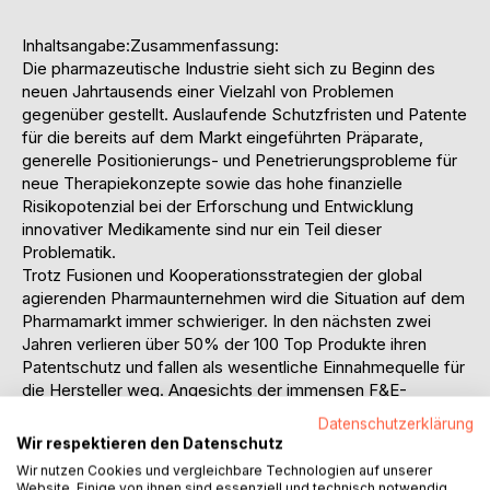
Inhaltsangabe:Zusammenfassung:
Die pharmazeutische Industrie sieht sich zu Beginn des
neuen Jahrtausends einer Vielzahl von Problemen
gegenüber gestellt. Auslaufende Schutzfristen und Patente
für die bereits auf dem Markt eingeführten Präparate,
generelle Positionierungs- und Penetrierungsprobleme für
neue Therapiekonzepte sowie das hohe finanzielle
Risikopotenzial bei der Erforschung und Entwicklung
innovativer Medikamente sind nur ein Teil dieser
Problematik.
Trotz Fusionen und Kooperationsstrategien der global
agierenden Pharmaunternehmen wird die Situation auf dem
Pharmamarkt immer schwieriger. In den nächsten zwei
Jahren verlieren über 50% der 100 Top Produkte ihren
Patentschutz und fallen als wesentliche Einnahmequelle für
die Hersteller weg. Angesichts der immensen F&E-
Ausgaben sind die Hersteller versucht, vorrangig sog.
Datenschutzerklärung
Blockbuster-Medikamente mit einem Umsatz im ersten
Wir respektieren den Datenschutz
Jahr von 1 Mrd. US-Dollar auf dem Markt zu bringen.
Wir nutzen Cookies und vergleichbare Technologien auf unserer
Die bei der Einführung entstehenden Kosten übersteigen
Website. Einige von ihnen sind essenziell und technisch notwendig.