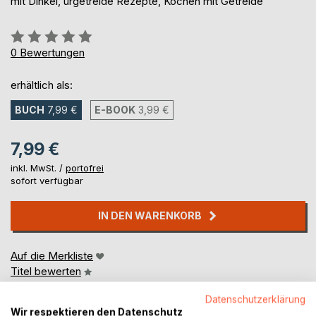
mit Dinkel, urgetreide Rezepte, Kochen mit Getreide
Bewertung::
0%
0
Bewertungen
erhältlich als:
BUCH
7,99 €
E-BOOK
3,99 €
7,99 €
inkl. MwSt. /
portofrei
sofort verfügbar
IN DEN WARENKORB
Auf die Merkliste
Titel bewerten
Datenschutzerklärung
Wir respektieren den Datenschutz