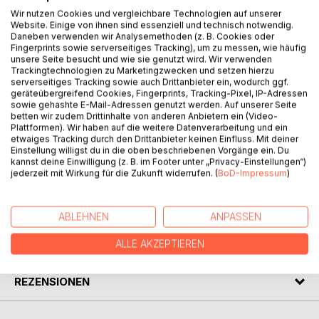
Wir nutzen Cookies und vergleichbare Technologien auf unserer
Website. Einige von ihnen sind essenziell und technisch notwendig.
Daneben verwenden wir Analysemethoden (z. B. Cookies oder
Fingerprints sowie serverseitiges Tracking), um zu messen, wie häufig
unsere Seite besucht und wie sie genutzt wird. Wir verwenden
BESCHREIBUNG
Trackingtechnologien zu Marketingzwecken und setzen hierzu
serverseitiges Tracking sowie auch Drittanbieter ein, wodurch ggf.
geräteübergreifend Cookies, Fingerprints, Tracking-Pixel, IP-Adressen
Dinkel ist nahrhaft und gesund!
sowie gehashte E-Mail-Adressen genutzt werden. Auf unserer Seite
betten wir zudem Drittinhalte von anderen Anbietern ein (Video-
Lassen Sie sich durch die vielen einfachen Rezepte für
Plattformen). Wir haben auf die weitere Datenverarbeitung und ein
eine Ernährung mit diesem wertvollen Getreide inspirieren.
etwaiges Tracking durch den Drittanbieter keinen Einfluss. Mit deiner
Tun Sie sich und Ihrem Körper einfach etwas Gutes.
Einstellung willigst du in die oben beschriebenen Vorgänge ein. Du
kannst deine Einwilligung (z. B. im Footer unter „Privacy-Einstellungen“)
Es lohnt sich!
jederzeit mit Wirkung für die Zukunft widerrufen. (
BoD-Impressum
)
AUTOR/IN
ABLEHNEN
ANPASSEN
PRESSESTIMMEN
ALLE AKZEPTIEREN
REZENSIONEN