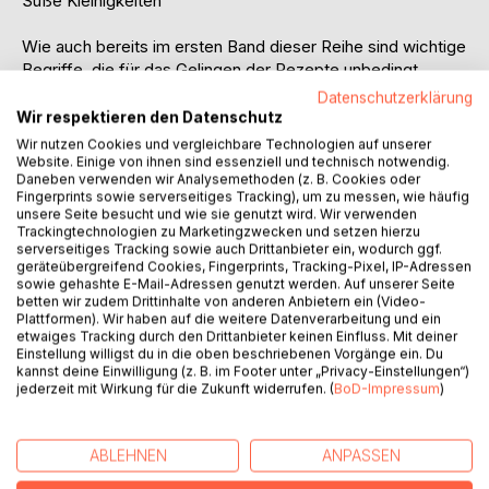
Süße Kleinigkeiten
Wie auch bereits im ersten Band dieser Reihe sind wichtige
Begriffe, die für das Gelingen der Rezepte unbedingt
beachtet werden müssen, auch dieses Mal wieder
Datenschutzerklärung
fettgedruckt.
Wir respektieren den Datenschutz
Als Beispiel: Ist das Wasser für den Hefeteig nicht
Wir nutzen Cookies und vergleichbare Technologien auf unserer
lauwarm, kann der Teig nichts werden. Je nach Rezept
Website. Einige von ihnen sind essenziell und technisch notwendig.
Daneben verwenden wir Analysemethoden (z. B. Cookies oder
muss Butter oder Margarine manchmal weich oder kalt sein
Fingerprints sowie serverseitiges Tracking), um zu messen, wie häufig
und genauso wichtig ist es, bei wieviel Grad und auf
unsere Seite besucht und wie sie genutzt wird. Wir verwenden
welcher Schiene der Kuchen für wie lange gebacken
Trackingtechnologien zu Marketingzwecken und setzen hierzu
serverseitiges Tracking sowie auch Drittanbieter ein, wodurch ggf.
werden muss.
geräteübergreifend Cookies, Fingerprints, Tracking-Pixel, IP-Adressen
sowie gehashte E-Mail-Adressen genutzt werden. Auf unserer Seite
Ebenfalls bewährt und deshalb auch im zweiten Teil der
betten wir zudem Drittinhalte von anderen Anbietern ein (Video-
Plattformen). Wir haben auf die weitere Datenverarbeitung und ein
Dinkel-Dreams so zu finden, sind etliche Rezepte, die
etwaiges Tracking durch den Drittanbieter keinen Einfluss. Mit deiner
ineinandergreifen. Als Beispiel: Die selbstgemachten
Einstellung willigst du in die oben beschriebenen Vorgänge ein. Du
Butterkekse und die selbstgebackenen Spekulatius lassen
kannst deine Einwilligung (z. B. im Footer unter „Privacy-Einstellungen“)
sich prima auch für den Boden des schnellen Käsekuchens
jederzeit mit Wirkung für die Zukunft widerrufen. (
BoD-Impressum
)
und des Zitrus-Cheesecakes verwenden und außerdem
passen sie perfekt zur Espresso-, Baileys- oder
ABLEHNEN
ANPASSEN
Spekulatius-Creme. Natürlich könnt Ihr die Kekse (oder die
Dinkel-Pasta) auch kaufen. Aber wer möchte, findet eben