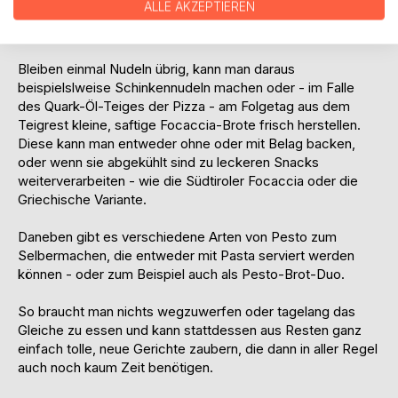
ALLE AKZEPTIEREN
auch die entsprechenden Rezepte gleich mit in diesem
Buch.
Bleiben einmal Nudeln übrig, kann man daraus
beispielslweise Schinkennudeln machen oder - im Falle
des Quark-Öl-Teiges der Pizza - am Folgetag aus dem
Teigrest kleine, saftige Focaccia-Brote frisch herstellen.
Diese kann man entweder ohne oder mit Belag backen,
oder wenn sie abgekühlt sind zu leckeren Snacks
weiterverarbeiten - wie die Südtiroler Focaccia oder die
Griechische Variante.
Daneben gibt es verschiedene Arten von Pesto zum
Selbermachen, die entweder mit Pasta serviert werden
können - oder zum Beispiel auch als Pesto-Brot-Duo.
So braucht man nichts wegzuwerfen oder tagelang das
Gleiche zu essen und kann stattdessen aus Resten ganz
einfach tolle, neue Gerichte zaubern, die dann in aller Regel
auch noch kaum Zeit benötigen.