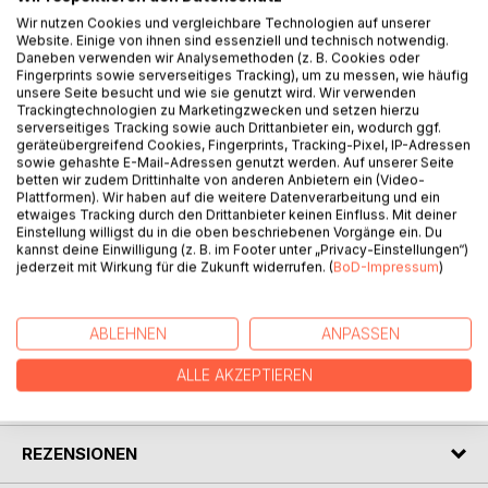
Wir nutzen Cookies und vergleichbare Technologien auf unserer
Website. Einige von ihnen sind essenziell und technisch notwendig.
Daneben verwenden wir Analysemethoden (z. B. Cookies oder
Fingerprints sowie serverseitiges Tracking), um zu messen, wie häufig
unsere Seite besucht und wie sie genutzt wird. Wir verwenden
BESCHREIBUNG
Trackingtechnologien zu Marketingzwecken und setzen hierzu
serverseitiges Tracking sowie auch Drittanbieter ein, wodurch ggf.
geräteübergreifend Cookies, Fingerprints, Tracking-Pixel, IP-Adressen
Das ist ein digitaler Ratgeber für ältere Menschen. Er
sowie gehashte E-Mail-Adressen genutzt werden. Auf unserer Seite
betten wir zudem Drittinhalte von anderen Anbietern ein (Video-
beinhaltet konkrete Hilfestellungen einfach erklärt und
Plattformen). Wir haben auf die weitere Datenverarbeitung und ein
leicht verständlich. Im Bereich Computer, Smartphone,
etwaiges Tracking durch den Drittanbieter keinen Einfluss. Mit deiner
Whatsapp, Mail und einigem mehr tauchen immer wieder
Einstellung willigst du in die oben beschriebenen Vorgänge ein. Du
kannst deine Einwilligung (z. B. im Footer unter „Privacy-Einstellungen“)
Fragen auf die beantwortet werden müssen. Ich versuche
jederzeit mit Wirkung für die Zukunft widerrufen. (
BoD-Impressum
)
hier Lösungen aufzuzeigen.
ABLEHNEN
ANPASSEN
AUTOR/IN
ALLE AKZEPTIEREN
PRESSESTIMMEN
REZENSIONEN