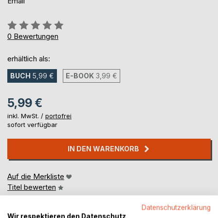
Email
Bewertung::
0%
0
Bewertungen
erhältlich als:
BUCH
5,99 €
E-BOOK
3,99 €
5,99 €
inkl. MwSt. /
portofrei
sofort verfügbar
IN DEN WARENKORB
Auf die Merkliste
Titel bewerten
Datenschutzerklärung
Wir respektieren den Datenschutz