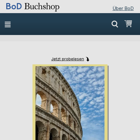
Über BoD
Direkt
Mei
zum
Inhalt
Jetzt probelesen
Skip
Skip
to
to
the
the
end
beginning
of
of
the
the
images
images
gallery
gallery