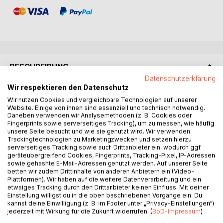
BESCHREIBUNG
Datenschutzerklärung
Wir respektieren den Datenschutz
Essaysammlung zu:
Wir nutzen Cookies und vergleichbare Technologien auf unserer
Website. Einige von ihnen sind essenziell und technisch notwendig.
Digitalisierung
Daneben verwenden wir Analysemethoden (z. B. Cookies oder
Fingerprints sowie serverseitiges Tracking), um zu messen, wie häufig
Soziale Bindungen
unsere Seite besucht und wie sie genutzt wird. Wir verwenden
Krypto-Überwachung
Trackingtechnologien zu Marketingzwecken und setzen hierzu
Simulationshypothese
serverseitiges Tracking sowie auch Drittanbieter ein, wodurch ggf.
geräteübergreifend Cookies, Fingerprints, Tracking-Pixel, IP-Adressen
Transhumanismus
sowie gehashte E-Mail-Adressen genutzt werden. Auf unserer Seite
Grenzen der Wahrnehmung
betten wir zudem Drittinhalte von anderen Anbietern ein (Video-
Sanfter Totalitarismus
Plattformen). Wir haben auf die weitere Datenverarbeitung und ein
etwaiges Tracking durch den Drittanbieter keinen Einfluss. Mit deiner
Transzendenz des Seins
Einstellung willigst du in die oben beschriebenen Vorgänge ein. Du
Technik und Zyklik
kannst deine Einwilligung (z. B. im Footer unter „Privacy-Einstellungen“)
Sozialkreditsystem
jederzeit mit Wirkung für die Zukunft widerrufen. (
BoD-Impressum
)
Bewusstsein