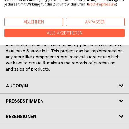
one. A product with an RFID tag can be viewed as an
jederzeit mit Wirkung für die Zukunft widerrufen. (
BoD-Impressum
)
intelligent product. Several studies in this emerging field
indicate the necessity of adopting new manufacturing
approaches for making intelligent products.
ABLEHNEN
ANPASSEN
Digital receipt system is a conceptual prototype of
paperless receipt. The basic idea is when we making a
ALLE AKZEPTIEREN
purchase with cash, magnetic card or RFID card the
trisection information is automatically packaged & sent to a
data base & store in it. This project can be implemented on
any store like component store, medical store or at which
we have to create & maintain the records of purchasing
and sales of products.
AUTOR/IN
PRESSESTIMMEN
REZENSIONEN