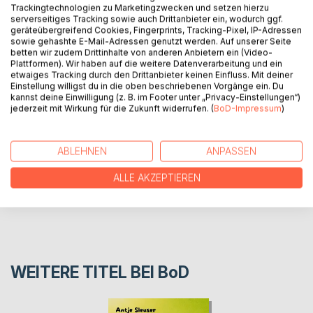
Teil 2 enthält alle 66 Werke von 2018-2019, die seit dem
Trackingtechnologien zu Marketingzwecken und setzen hierzu
ersten Katalog entstanden, aber nur zum Teil auf Twitter,
serverseitiges Tracking sowie auch Drittanbieter ein, wodurch ggf.
geräteübergreifend Cookies, Fingerprints, Tracking-Pixel, IP-Adressen
Facebook oder Instagram gezeigt wurden. Auch in diesem
sowie gehashte E-Mail-Adressen genutzt werden. Auf unserer Seite
zweiten Buch sind die Titel wieder zu erraten. Lieferbar
betten wir zudem Drittinhalte von anderen Anbietern ein (Video-
über NeuePoesie.de
Plattformen). Wir haben auf die weitere Datenverarbeitung und ein
etwaiges Tracking durch den Drittanbieter keinen Einfluss. Mit deiner
Einstellung willigst du in die oben beschriebenen Vorgänge ein. Du
kannst deine Einwilligung (z. B. im Footer unter „Privacy-Einstellungen“)
AUTOR/IN
jederzeit mit Wirkung für die Zukunft widerrufen. (
BoD-Impressum
)
PRESSESTIMMEN
ABLEHNEN
ANPASSEN
ALLE AKZEPTIEREN
REZENSIONEN
WEITERE TITEL BEI
BoD