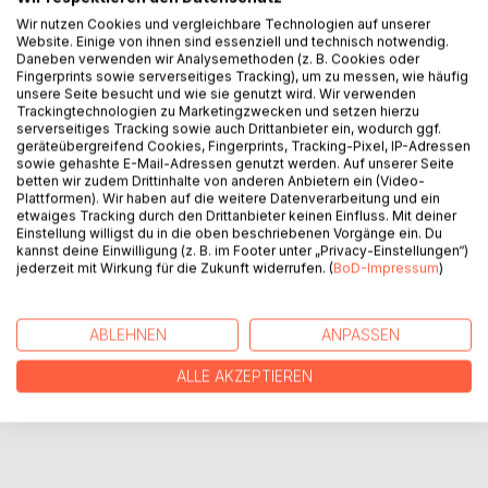
anfangen könnt. wir lesen & schreiben nicht mehr in der
Wir nutzen Cookies und vergleichbare Technologien auf unserer
herkömmlichen weise. es gibt keinen tod des buches,
Website. Einige von ihnen sind essenziell und technisch notwendig.
sondern eine neue art des lesens. in meinem buch gibt es
Daneben verwenden wir Analysemethoden (z. B. Cookies oder
nichts zu verstehen, aber viel womit man etwas anfangen
Fingerprints sowie serverseitiges Tracking), um zu messen, wie häufig
unsere Seite besucht und wie sie genutzt wird. Wir verwenden
kann. das buch ist kein wurzelbaum, sondern teil eines
Trackingtechnologien zu Marketingzwecken und setzen hierzu
rhizoms. die kombinationen, permutationen &
serverseitiges Tracking sowie auch Drittanbieter ein, wodurch ggf.
gebrauchsweisen sind dem buch nie immanent, sondern
geräteübergreifend Cookies, Fingerprints, Tracking-Pixel, IP-Adressen
sowie gehashte E-Mail-Adressen genutzt werden. Auf unserer Seite
hängen von seinen verbindungen mit diesem oder jenem
betten wir zudem Drittinhalte von anderen Anbietern ein (Video-
aussen ab. ja, nehmt was ihr wollt!
Plattformen). Wir haben auf die weitere Datenverarbeitung und ein
etwaiges Tracking durch den Drittanbieter keinen Einfluss. Mit deiner
Einstellung willigst du in die oben beschriebenen Vorgänge ein. Du
AUTOR/IN
kannst deine Einwilligung (z. B. im Footer unter „Privacy-Einstellungen“)
jederzeit mit Wirkung für die Zukunft widerrufen. (
BoD-Impressum
)
PRESSESTIMMEN
ABLEHNEN
ANPASSEN
REZENSIONEN
ALLE AKZEPTIEREN