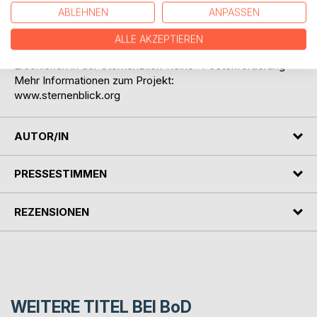
unter mitwirkung der genannten protagonisten
ABLEHNEN
ANPASSEN
komplettieren.
ALLE AKZEPTIEREN
Erschienen in der SternenBlick-Reihe "Poetenförderung"
Mehr Informationen zum Projekt:
www.sternenblick.org
AUTOR/IN
PRESSESTIMMEN
REZENSIONEN
WEITERE TITEL BEI
BoD