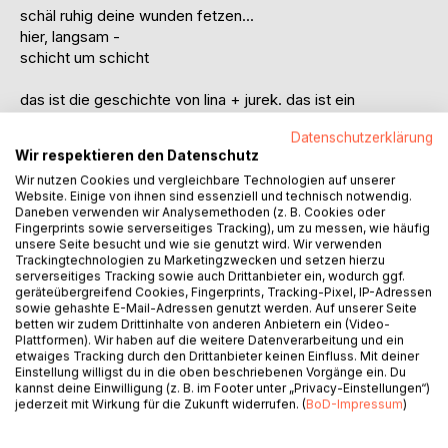
schäl ruhig deine wunden fetzen...
hier, langsam -
schicht um schicht
das ist die geschichte von lina + jurek. das ist ein
nachzeichnen von spuren zweier suchender, deren erste
Datenschutzerklärung
begegnung ausgangspunkt + grobe rahmenhandlung ist für
Wir respektieren den Datenschutz
einen fuß setzen hinter den zaghaften blick des andern,
Wir nutzen Cookies und vergleichbare Technologien auf unserer
unter dem sich alles zu verbergen versucht, ja, alles – und
Website. Einige von ihnen sind essenziell und technisch notwendig.
nichts: eine eiskalte? begierde in einem treiben von wut,
Daneben verwenden wir Analysemethoden (z. B. Cookies oder
lust, anziehung + dabei immer wieder eine abkehr
Fingerprints sowie serverseitiges Tracking), um zu messen, wie häufig
unsere Seite besucht und wie sie genutzt wird. Wir verwenden
voneinander:gegeneinander hinter tausend linien, zwischen
Trackingtechnologien zu Marketingzwecken und setzen hierzu
denen die bloßen grenzen beider verwischen:
serverseitiges Tracking sowie auch Drittanbieter ein, wodurch ggf.
geräteübergreifend Cookies, Fingerprints, Tracking-Pixel, IP-Adressen
lina, jurek, naile, david, liam, kassandra – das ensemble der
sowie gehashte E-Mail-Adressen genutzt werden. Auf unserer Seite
betten wir zudem Drittinhalte von anderen Anbietern ein (Video-
letzten theaterarbeit von regisseur klaus siebenschneider in
Plattformen). Wir haben auf die weitere Datenverarbeitung und ein
ost-berlin, anfang der 1970er jahre, noch vor dem ausbruch
etwaiges Tracking durch den Drittanbieter keinen Einfluss. Mit deiner
aus einen system, das sie (nicht mehr lange) hält.
Einstellung willigst du in die oben beschriebenen Vorgänge ein. Du
kannst deine Einwilligung (z. B. im Footer unter „Privacy-Einstellungen“)
jederzeit mit Wirkung für die Zukunft widerrufen. (
BoD-Impressum
)
der vorliegende band #DIELETZTEFARBE ist teil von drei
projekten des künstlers, die sich miteinander thematisch +