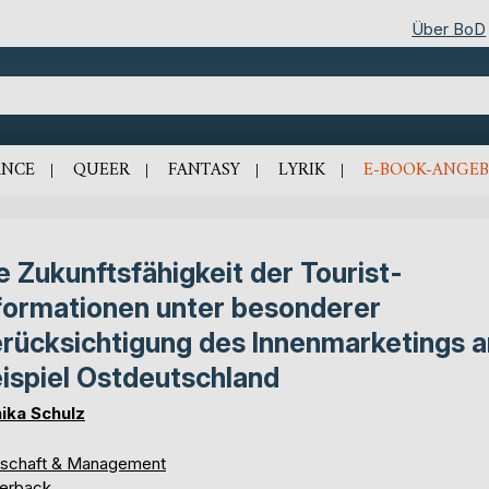
Über BoD
NCE
QUEER
FANTASY
LYRIK
E-BOOK-ANGEB
e Zukunftsfähigkeit der Tourist-
formationen unter besonderer
rücksichtigung des Innenmarketings 
ispiel Ostdeutschland
ika Schulz
tschaft & Management
erback