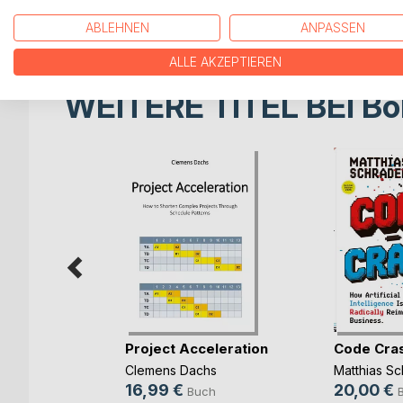
vernachlässigt.
Seit einigen Jahren gibt es bereits punktuelle Vere
ABLEHNEN
ANPASSEN
ALLE AKZEPTIEREN
WEITERE TITEL BEI
Bo
rbereitung
Project Acceleration
Code Cra
(...)
Clemens Dachs
Matthias Sc
ut
16,99 €
20,00 €
Buch