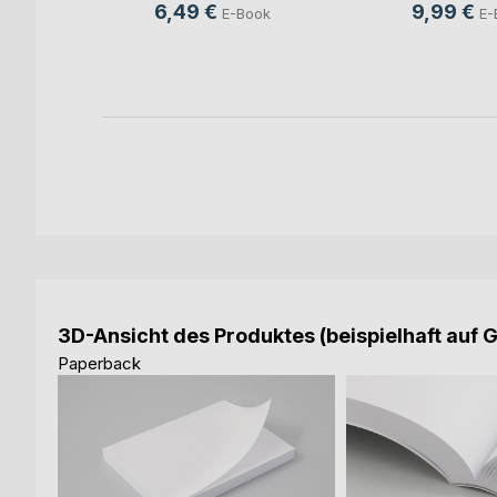
ch
6,49 €
9,99 €
E-Book
E-
ook
3D-Ansicht des Produktes (beispielhaft auf 
Paperback