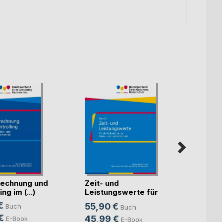
echnung und
Zeit- und
Künst
ng im (...)
Leistungswerte für
Intell
die K(...)
€
55,90 €
Buch
Buch
Mitte
Sven S
€
45,99 €
E-Book
E-Book