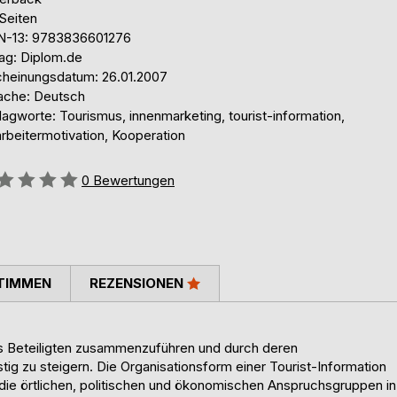
Seiten
N-13: 9783836601276
lag: Diplom.de
cheinungsdatum: 26.01.2007
ache: Deutsch
agworte: Tourismus, innenmarketing, tourist-information,
rbeitermotivation, Kooperation
ertung::
0
Bewertungen
TIMMEN
REZENSIONEN
us Beteiligten zusammenzuführen und durch deren
stig zu steigern. Die Organisationsform einer Tourist-Information
die örtlichen, politischen und ökonomischen Anspruchsgruppen in