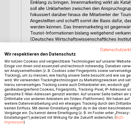
Einklang zu bringen. Innenmarketing wirkt als Kat
soll alle Unklarheiten zwischen den Anspruchsgru
fokussiert darüber hinaus die Mitarbeiter der Touri
Angestellten und schafft somit die Basis dafür, d
werden können. Das Innenmarketing ist gegenwärt
Tourist-Informationen bislang weitgehend verkann
(Deutsches Wirtschaftswissenschaftliches Institut
strukturelle Probleme im Deutschlandtourismus er
Datenschutzerk
Gewichtung des Aufgabenschwerpunktes Innenmar
Wir respektieren den Datenschutz
Im so genannten öffentlich orientierten Fremdenve
Wir nutzen Cookies und vergleichbare Technologien auf unserer Website
Tourismusstellen, desto größer die Zahl der Wer
Einige von ihnen sind essenziell und technisch notwendig. Daneben ver
Mit dieser Aussage beschreibt Bleile die Situatio
wir Analysemethoden (z. B. Cookies oder Fingerprints sowie serverseitig
Tracking), um zu messen, wie häufig unsere Seite besucht und wie sie ge
Strukturproblematik hin, die sich wie folgt darstellt
wird. Wir verwenden Trackingtechnologien zu Marketingzwecken und se
 Kreis- und Landesgrenzen stimmen meist nicht m
hierzu serverseitiges Tracking sowie auch Drittanbieter ein, wodurch ggf.
 Der Regionalismus (Stichwort Kirchturmdenken) 
geräteübergreifend Cookies, Fingerprints, Tracking-Pixel, IP-Adressen s
 Die Einflussnahme von Politik und Verwaltung ist
gehashte E-Mail-Adressen genutzt werden. Auf unserer Seite betten wir
Drittinhalte von anderen Anbietern ein (Video-Plattformen). Wir haben auf
 Meist keine Erfolgskontrolle und Aufgabenkritik i
weitere Datenverarbeitung und ein etwaiges Tracking durch den Drittanbi
 Mangelnde Transparenz und fehlende eindeutige 
keinen Einfluss. Mit deiner Einstellung willigst du in die oben beschriebe
führt zu Doppelarbeit und Ressourcenverschwendu
Vorgänge ein. Du kannst deine Einwilligung (z. B. im Footer unter „Privacy-
Einstellungen“) jederzeit mit Wirkung für die Zukunft widerrufen. (
BoD-
 Schlechte finanzielle und personelle Ausstattung
Impressum
)
 Interne Faktoren wie die Mitarbeitermotivation 