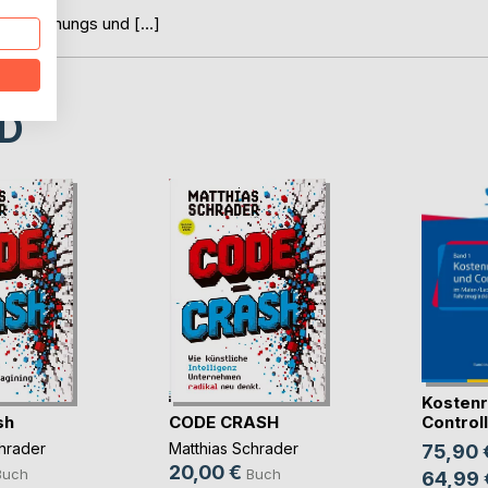
inheitlichungs und […]
D
Kostenr
sh
CODE CRASH
Controlli
hrader
Matthias Schrader
75,90 
20,00 €
Buch
Buch
64,99 