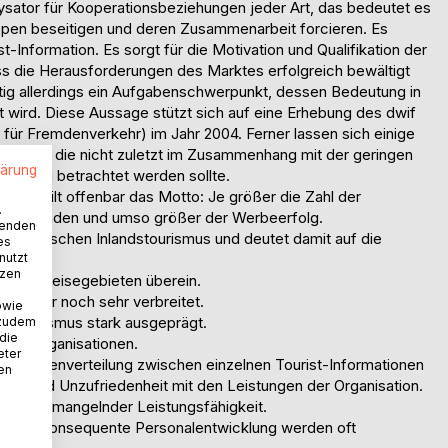
alysator für Kooperationsbeziehungen jeder Art, das bedeutet es
ppen beseitigen und deren Zusammenarbeit forcieren. Es
st-Information. Es sorgt für die Motivation und Qualifikation der
ass die Herausforderungen des Marktes erfolgreich bewältigt
ig allerdings ein Aufgabenschwerpunkt, dessen Bedeutung in
t wird. Diese Aussage stützt sich auf eine Erhebung des dwif
 für Fremdenverkehr) im Jahr 2004. Ferner lassen sich einige
kennen, die nicht zuletzt im Zusammenhang mit der geringen
lärung
keting betrachtet werden sollte.
rkehr gilt offenbar das Motto: Je größer die Zahl der
.
betreibenden und umso größer der Werbeerfolg.
wenden
n im deutschen Inlandstourismus und deutet damit auf die
es
nutzt
:
tzen
it den Reisegebieten überein.
ist immer noch sehr verbreitet.
owie
 im Tourismus stark ausgeprägt.
 zudem
 die
n den Organisationen.
eter
Aufgabenverteilung zwischen einzelnen Tourist-Informationen
nen
ng und Unzufriedenheit mit den Leistungen der Organisation.
 führt zu mangelnder Leistungsfähigkeit.
und eine konsequente Personalentwicklung werden oft