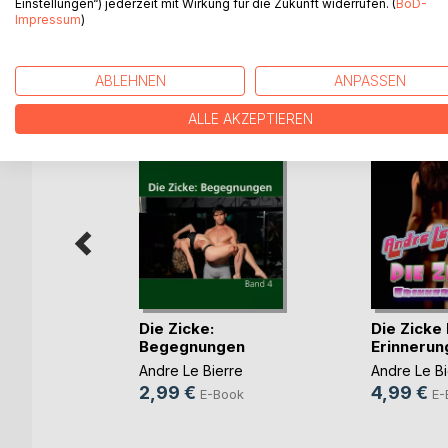
Einstellungen“) jederzeit mit Wirkung für die Zukunft widerrufen. (
BoD-
Impressum
)
WEITERE TITEL BEI
Bo
ABLEHNEN
ANPASSEN
ALLE AKZEPTIEREN
ng
Die Zicke:
Die Zicke I
Begegnungen
Erinnerun
re
Andre Le Bierre
Andre Le Bi
ok
2,99 €
4,99 €
E-Book
E-