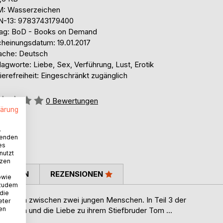
: Wasserzeichen
N-13: 9783743179400
lag: BoD - Books on Demand
cheinungsdatum: 19.01.2017
ache: Deutsch
agworte: Liebe, Sex, Verführung, Lust, Erotik
ierefreiheit: Eingeschränkt zugänglich
ertung::
0
Bewertungen
lärung
.
wenden
es
nutzt
tzen
TIMMEN
REZENSIONEN
owie
 zudem
 die
Verlangen zwischen zwei jungen Menschen. In Teil 3 der
eter
nen
 Pamela und die Liebe zu ihrem Stiefbruder Tom ...