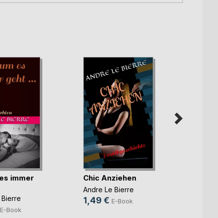
es immer
Chic Anziehen
Eine 
dem 
Andre Le Bierre
 Bierre
Andre 
1,49 €
E-Book
1,49 
E-Book