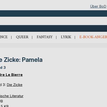
Über BoD
NCE
QUEER
FANTASY
LYRIK
E-BOOK-ANGEB
e Zicke: Pamela
d 3
re Le Bierre
d 3:
Die Zicke
ische Literatur
UB
,5 KB