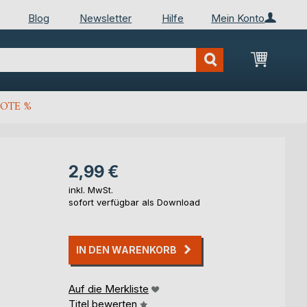
Blog
Newsletter
Hilfe
Mein Konto
Mein Wa
OTE %
2,99 €
inkl. MwSt.
sofort verfügbar als Download
IN DEN WARENKORB
Auf die Merkliste
Titel bewerten