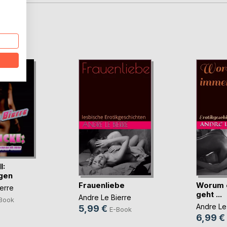
D
I:
gen
Frauenliebe
Worum 
erre
geht ...
Andre Le Bierre
Book
Andre Le
5,99 €
E-Book
6,99 €