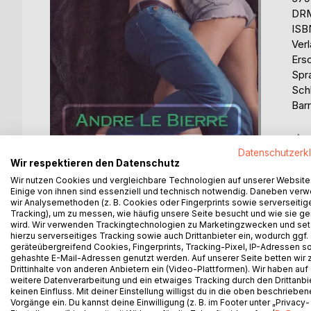
DRM
ISB
Ver
Ers
Spr
Schl
Barr
Bew
Datenschutzerk
0%
Wir respektieren den Datenschutz
Wir nutzen Cookies und vergleichbare Technologien auf unserer Website
Einige von ihnen sind essenziell und technisch notwendig. Daneben ver
wir Analysemethoden (z. B. Cookies oder Fingerprints sowie serverseitig
Tracking), um zu messen, wie häufig unsere Seite besucht und wie sie ge
wird. Wir verwenden Trackingtechnologien zu Marketingzwecken und se
hierzu serverseitiges Tracking sowie auch Drittanbieter ein, wodurch ggf.
BESCHREIBUNG
AUTOR/IN
PRESSES
geräteübergreifend Cookies, Fingerprints, Tracking-Pixel, IP-Adressen s
gehashte E-Mail-Adressen genutzt werden. Auf unserer Seite betten wir
Drittinhalte von anderen Anbietern ein (Video-Plattformen). Wir haben auf
Die Zicke ist eine Geschichte über das sexuelle 
weitere Datenverarbeitung und ein etwaiges Tracking durch den Drittanbi
keinen Einfluss. Mit deiner Einstellung willigst du in die oben beschriebe
Erotikgeschichte geht es um die Erinnerungen von
Vorgänge ein. Du kannst deine Einwilligung (z. B. im Footer unter „Privacy-