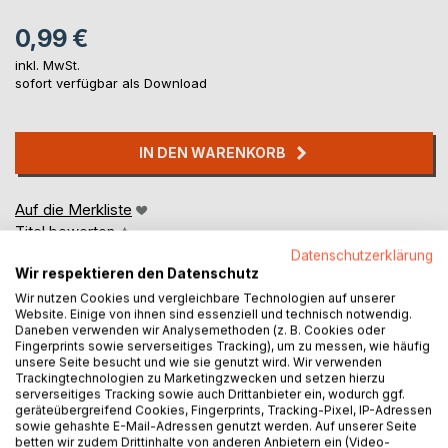
0,99 €
inkl. MwSt.
sofort verfügbar als Download
IN DEN WARENKORB
Auf die Merkliste
Titel bewerten
Datenschutzerklärung
Wir respektieren den Datenschutz
Wir nutzen Cookies und vergleichbare Technologien auf unserer
Website. Einige von ihnen sind essenziell und technisch notwendig.
Daneben verwenden wir Analysemethoden (z. B. Cookies oder
Fingerprints sowie serverseitiges Tracking), um zu messen, wie häufig
unsere Seite besucht und wie sie genutzt wird. Wir verwenden
Trackingtechnologien zu Marketingzwecken und setzen hierzu
BESCHREIBUNG
serverseitiges Tracking sowie auch Drittanbieter ein, wodurch ggf.
geräteübergreifend Cookies, Fingerprints, Tracking-Pixel, IP-Adressen
sowie gehashte E-Mail-Adressen genutzt werden. Auf unserer Seite
Womit die überwiegende Mehrheit, bei diesem Thema,
betten wir zudem Drittinhalte von anderen Anbietern ein (Video-