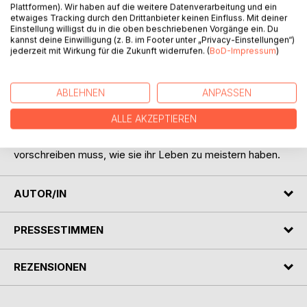
Plattformen). Wir haben auf die weitere Datenverarbeitung und ein
wohl damit argumentieren wird : Ohne Regeln und Gesetze
etwaiges Tracking durch den Drittanbieter keinen Einfluss. Mit deiner
geht es nicht!
Einstellung willigst du in die oben beschriebenen Vorgänge ein. Du
Diejenigen, die das behaupten, globalisieren und machen
kannst deine Einwilligung (z. B. im Footer unter „Privacy-Einstellungen“)
jederzeit mit Wirkung für die Zukunft widerrufen. (
BoD-Impressum
)
sich nicht die Mühe zu differenzieren, zwischen sinnvoll
und unsinnig.
Ich behaupte, dass die meisten Regeln, Verordnungen und
ABLEHNEN
ANPASSEN
Gesetze nicht dem Wohlsein der Menschen dienen,
sondern eine Bescheinigung dessen sind, für wie
ALLE AKZEPTIEREN
unselbstständig und dumm die meisten Menschen
eingeschätzt werden, denen man auf Schritt und Tritt
vorschreiben muss, wie sie ihr Leben zu meistern haben.
AUTOR/IN
PRESSESTIMMEN
REZENSIONEN