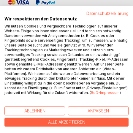
Datenschutzerklärung
Wir respektieren den Datenschutz
Wir nutzen Cookies und vergleichbare Technologien auf unserer
Website. Einige von ihnen sind essenziell und technisch notwendig.
BESCHREIBUNG
Daneben verwenden wir Analysemethoden (z. B. Cookies oder
Fingerprints sowie serverseitiges Tracking), um zu messen, wie häufig
unsere Seite besucht und wie sie genutzt wird. Wir verwenden
Trackingtechnologien zu Marketingzwecken und setzen hierzu
Aphorismen des Schriftstellers Gregor Brand werden seit
serverseitiges Tracking sowie auch Drittanbieter ein, wodurch ggf.
Jahren in zahlreichen Büchern, im Internet und andernorts
geräteübergreifend Cookies, Fingerprints, Tracking-Pixel, IP-Adressen
sowie gehashte E-Mail-Adressen genutzt werden. Auf unserer Seite
gern zitiert.
betten wir zudem Drittinhalte von anderen Anbietern ein (Video-
Plattformen). Wir haben auf die weitere Datenverarbeitung und ein
Im vorliegenden Buch präsentiert der Autor eine
etwaiges Tracking durch den Drittanbieter keinen Einfluss. Mit deiner
reichhaltige Auswahl aus bereits veröffentlichten
Einstellung willigst du in die oben beschriebenen Vorgänge ein. Du
kannst deine Einwilligung (z. B. im Footer unter „Privacy-Einstellungen“)
Aphorismen (Meschalim. Zweitausend Aphorismen. 2007)
jederzeit mit Wirkung für die Zukunft widerrufen. (
BoD-Impressum
)
sowie neue Gedanken und Beobachtungen.
Damit liegt erstmals ein repräsentativer Überblick über sein
ABLEHNEN
ANPASSEN
bisheriges aphoristisches Werk vor.
ALLE AKZEPTIEREN
AUTOR/IN